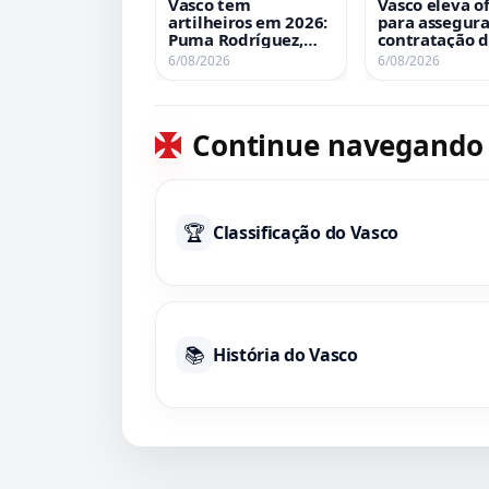
Vasco tem
Vasco eleva o
artilheiros em 2026:
para assegura
Puma Rodríguez,
contratação 
Thiago Mendes e
Brian Rodrígu
6/08/2026
6/08/2026
Spinelli empatam
na liderança de gols
Continue navegando
🏆
Classificação do Vasco
📚
História do Vasco