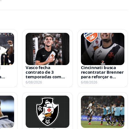
:
Vasco fecha
Cincinnati busca
contrato de 3
recontratar Brenner
a
temporadas com
para reforçar o
Colidio
elenco
6/08/2026
6/08/2026