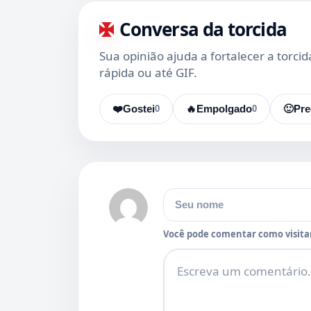
Conversa da torcida
Sua opinião ajuda a fortalecer a torci
rápida ou até GIF.
❤️
Gostei
0
🔥
Empolgado
0
🙂
Pre
Nome
Você pode comentar como visitan
Comentário