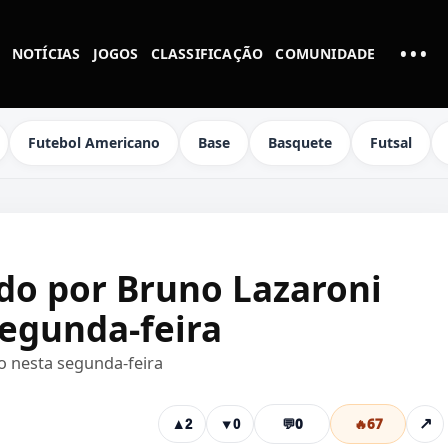
•••
NOTÍCIAS
JOGOS
CLASSIFICAÇÃO
COMUNIDADE
MAI
Futebol Americano
Base
Basquete
Futsal
o por Bruno Lazaroni
segunda-feira
o nesta segunda-feira
💬
0
🔥
67
↗
▲
2
▼
0