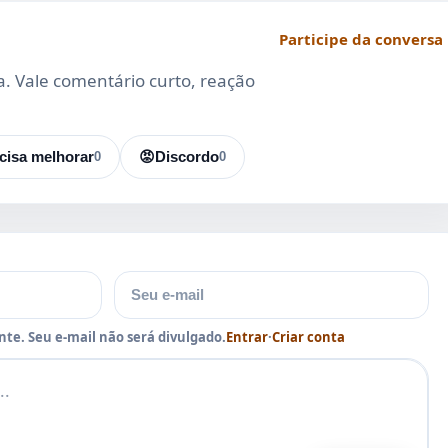
Participe da conversa
da. Vale comentário curto, reação
cisa melhorar
0
😡
Discordo
0
E-mail
te. Seu e-mail não será divulgado.
Entrar
·
Criar conta