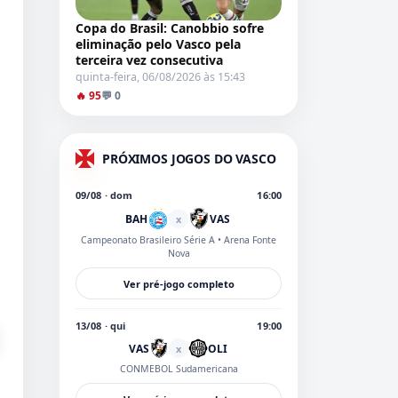
Copa do Brasil: Canobbio sofre
eliminação pelo Vasco pela
terceira vez consecutiva
quinta-feira, 06/08/2026 às 15:43
🔥 95
💬 0
PRÓXIMOS JOGOS DO VASCO
09/08 · dom
16:00
BAH
VAS
x
Campeonato Brasileiro Série A
• Arena Fonte
Nova
Ver pré-jogo completo
13/08 · qui
19:00
VAS
OLI
x
CONMEBOL Sudamericana