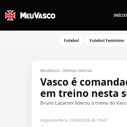
INÍCIO
Futebol
Futebol Feminino
MeuVasco
›
Últimas notícias
Vasco é comandad
em treino nesta 
Bruno Lazaroni liderou o treino do Vasc
segunda-feira, 22/06/2026 às 19:47