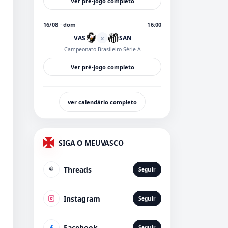
Ver pré-jogo completo
16/08 · dom
16:00
VAS
SAN
x
Campeonato Brasileiro Série A
Ver pré-jogo completo
ver calendário completo
SIGA O MEUVASCO
Threads
Seguir
Instagram
Seguir
Facebook
Seguir