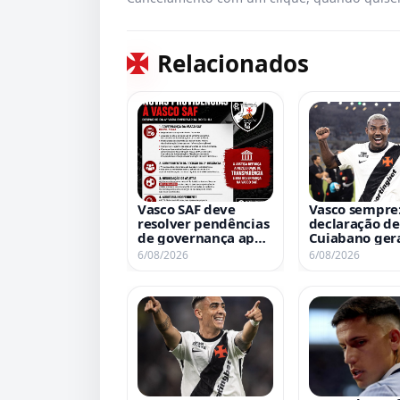
Relacionados
Vasco SAF deve
Vasco sempre
resolver pendências
declaração de
de governança após
Cuiabano ger
determinação
repercussão
6/08/2026
6/08/2026
judicial em processo
da 777