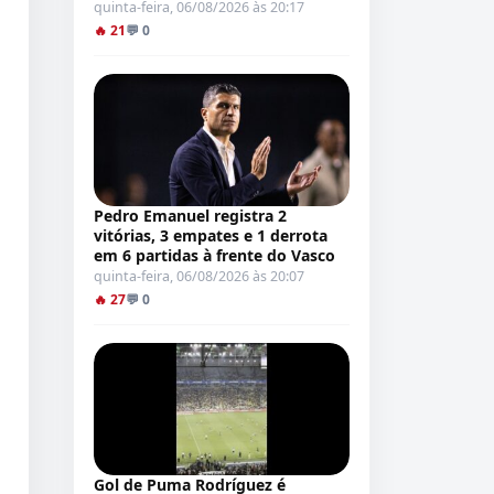
quinta-feira, 06/08/2026 às 20:17
🔥 21
💬 0
Pedro Emanuel registra 2
vitórias, 3 empates e 1 derrota
em 6 partidas à frente do Vasco
quinta-feira, 06/08/2026 às 20:07
🔥 27
💬 0
Gol de Puma Rodríguez é