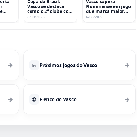
ferta
Copa do Brasil:
Vasco supera
r
Vasco se destaca
Fluminense em jogo
de
como o 2° clube com
que marca maior
ez
mais vitórias fora de
público da Copa do
6/08/2026
6/08/2026
casa na história
Brasil 2026; confira
ranking
→
→
📅
Próximos jogos do Vasco
→
→
⚽
Elenco do Vasco