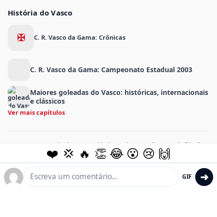
História do Vasco
✠
C. R. Vasco da Gama: Crônicas
C. R. Vasco da Gama: Campeonato Estadual 2003
Maiores goleadas do Vasco: históricas, internacionais
e clássicos
Ver mais capítulos
MeuVasco.com.br é um portal independente e não possui afiliação
❤️
💢
🔥
👏
😂
😮
😢
🙌
oficial com o Club de Regatas Vasco da Gama.
© 2026 Assis Media Holdings LLC. Todos os direitos reservados.
➜
GIF