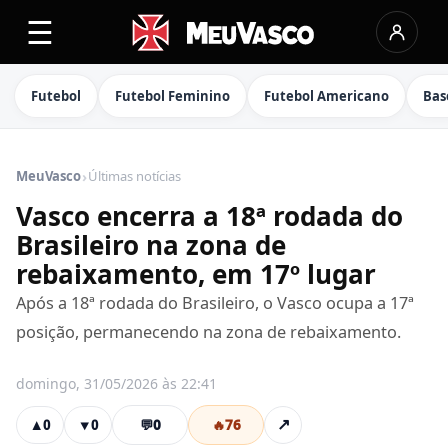
☰
Futebol
Futebol Feminino
Futebol Americano
Bas
›
MeuVasco
Últimas notícias
Vasco encerra a 18ª rodada do
Brasileiro na zona de
rebaixamento, em 17º lugar
Após a 18ª rodada do Brasileiro, o Vasco ocupa a 17ª
posição, permanecendo na zona de rebaixamento.
domingo, 31/05/2026 às 22:41
💬
0
🔥
76
↗
▲
0
▼
0