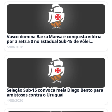
Vasco domina Barra Mansa e conquista vitória
por 3 sets a 0 no Estadual Sub-15 de Vôlei
Feminino
5/08/2026
Seleção Sub-15 convoca meia Diego Bento para
amistosos contra o Uruguai
4/08/2026