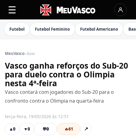
☰
Futebol
Futebol Feminino
Futebol Americano
Bas
›
MeuVasco
Base
Vasco ganha reforços do Sub-20
para duelo contra o Olimpia
nesta 4ª-feira
Vasco contará com jogadores do Sub-20 para o
confronto contra o Olimpia na quarta-feira
terça-feira, 19/05/2026 às 12:51
💬
0
🔥
61
↗
▲
0
▼
0