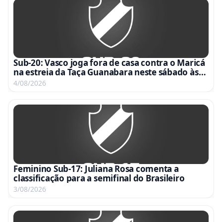
Sub-20: Vasco joga fora de casa contra o Maricá
na estreia da Taça Guanabara neste sábado às
15h
4/08/2026
Feminino Sub-17: Juliana Rosa comenta a
classificação para a semifinal do Brasileiro
3/08/2026