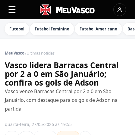
☰
Futebol
Futebol Feminino
Futebol Americano
Bas
›
MeuVasco
Últimas notícias
Vasco lidera Barracas Central
por 2 a 0 em São Januário;
confira os gols de Adson
Vasco vence Barracas Central por 2 a 0 em São
Januário, com destaque para os gols de Adson na
partida
quarta-feira, 27/05/2026 às 19:55