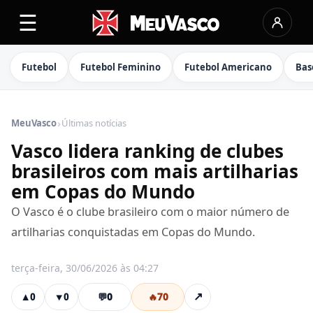
☰
Futebol
Futebol Feminino
Futebol Americano
Bas
›
MeuVasco
Últimas notícias
Vasco lidera ranking de clubes
brasileiros com mais artilharias
em Copas do Mundo
O Vasco é o clube brasileiro com o maior número de
artilharias conquistadas em Copas do Mundo.
terça-feira, 30/06/2026 às 04:27
💬
0
🔥
70
↗
▲
0
▼
0