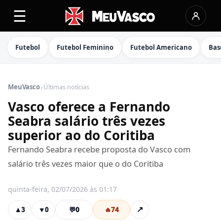
☰
Futebol
Futebol Feminino
Futebol Americano
Bas
›
MeuVasco
Últimas notícias
Vasco oferece a Fernando
Seabra salário três vezes
superior ao do Coritiba
Fernando Seabra recebe proposta do Vasco com
salário três vezes maior que o do Coritiba
quinta-feira, 02/07/2026 às 01:17
💬
0
🔥
74
↗
▲
3
▼
0