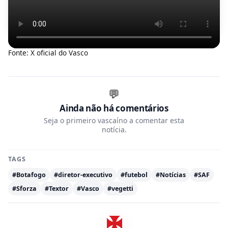
Fonte: X oficial do Vasco
💬
Ainda não há comentários
Seja o primeiro vascaíno a comentar esta
notícia.
TAGS
#Botafogo
#diretor-executivo
#futebol
#Notícias
#SAF
#Sforza
#Textor
#Vasco
#vegetti