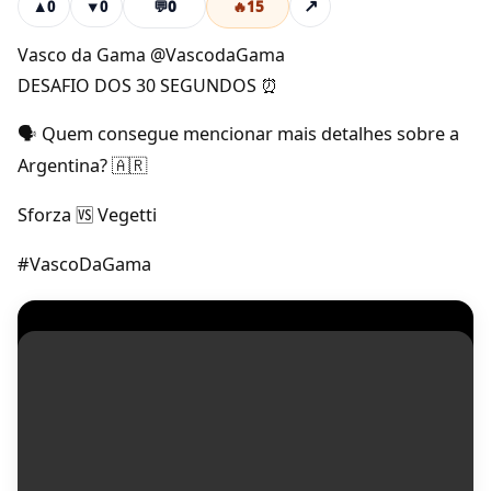
💬
0
🔥
15
↗
▲
0
▼
0
Vasco da Gama @VascodaGama
DESAFIO DOS 30 SEGUNDOS ⏰
🗣️ Quem consegue mencionar mais detalhes sobre a
Argentina? 🇦🇷
Sforza 🆚 Vegetti
#VascoDaGama