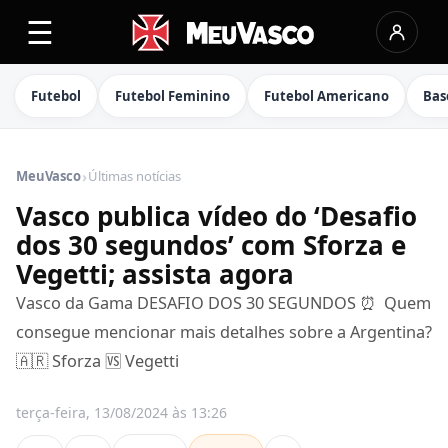
☰
Futebol
Futebol Feminino
Futebol Americano
Bas
›
MeuVasco
Últimas notícias
Vasco publica vídeo do ‘Desafio
dos 30 segundos’ com Sforza e
Vegetti; assista agora
Vasco da Gama DESAFIO DOS 30 SEGUNDOS ⏰ ️ Quem
consegue mencionar mais detalhes sobre a Argentina?
🇦🇷 Sforza 🆚 Vegetti
terça-feira, 13/08/2024 às 13:26