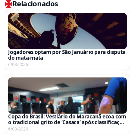
Relacionados
Jogadores optam por São Januário para disputa
do mata-mata
6/08/2026
Copa do Brasil: Vestiário do Maracanã ecoa com
o tradicional grito de ‘Casaca’ após classificação
às quartas; assista ao vídeo
6/08/2026