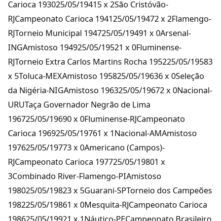
Carioca 193025/05/19415 x 2São Cristóvão-
RJCampeonato Carioca 194125/05/19472 x 2Flamengo-
RJTorneio Municipal 194725/05/19491 x 0Arsenal-
INGAmistoso 194925/05/19521 x 0Fluminense-
RJTorneio Extra Carlos Martins Rocha 195225/05/19583
x 5Toluca-MEXAmistoso 195825/05/19636 x 0Seleção
da Nigéria-NIGAmistoso 196325/05/19672 x 0Nacional-
URUTaça Governador Negrão de Lima
196725/05/19690 x 0Fluminense-RJCampeonato
Carioca 196925/05/19761 x 1Nacional-AMAmistoso
197625/05/19773 x 0Americano (Campos)-
RJCampeonato Carioca 197725/05/19801 x
3Combinado River-Flamengo-PIAmistoso
198025/05/19823 x 5Guarani-SPTorneio dos Campeões
198225/05/19861 x 0Mesquita-RJCampeonato Carioca
198625/05/19921 x 1Náutico-PECampeonato Brasileiro