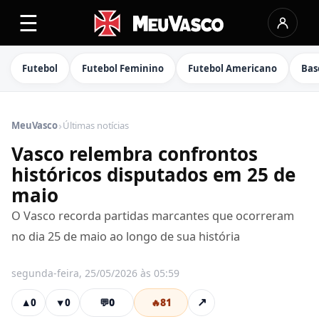
☰
Futebol
Futebol Feminino
Futebol Americano
Bas
›
MeuVasco
Últimas notícias
Vasco relembra confrontos
históricos disputados em 25 de
maio
O Vasco recorda partidas marcantes que ocorreram
no dia 25 de maio ao longo de sua história
segunda-feira, 25/05/2026 às 05:59
💬
0
🔥
81
↗
▲
0
▼
0