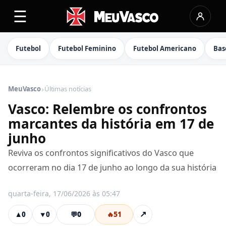
☰
Futebol
Futebol Feminino
Futebol Americano
Bas
›
MeuVasco
Últimas notícias
Vasco: Relembre os confrontos
marcantes da história em 17 de
junho
Reviva os confrontos significativos do Vasco que
ocorreram no dia 17 de junho ao longo da sua história
quarta-feira, 17/06/2026 às 05:47
💬
0
🔥
51
↗
▲
0
▼
0