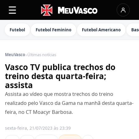
☰
Futebol
Futebol Feminino
Futebol Americano
Bas
›
MeuVasco
Últimas notícias
Vasco TV publica trechos do
treino desta quarta-feira;
assista
Assista ao vídeo que mostra trechos do treino
realizado pelo Vasco da Gama na manhã desta quarta-
feira, no CT Moacyr Barbosa.
sexta-feira, 21/07/2023 às 23:39