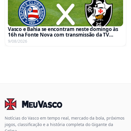
Vasco e Bahia se encontram neste domingo às
16h na Fonte Nova com transmissão da TV
Globo e Premiere
9/08/2026
Notícias do Vasco em tempo real, mercado da bola, próximos
jogos, classificação e a história completa do Gigante da
Colina.