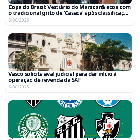
Copa do Brasil: Vestiário do Maracanã ecoa com
o tradicional grito de ‘Casaca’ após classificação
às quartas; assista ao vídeo
6/08/2026
Vasco solicita aval judicial para dar início à
operação de revenda da SAF
6/08/2026