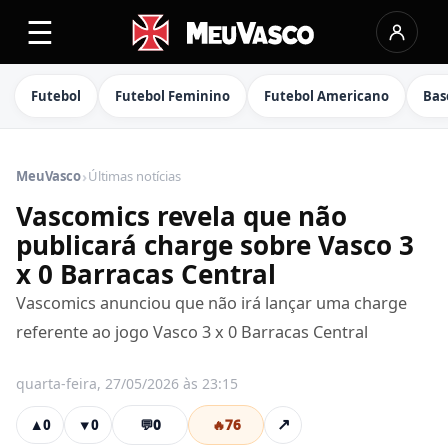
☰
Futebol
Futebol Feminino
Futebol Americano
Bas
›
MeuVasco
Últimas notícias
Vascomics revela que não
publicará charge sobre Vasco 3
x 0 Barracas Central
Vascomics anunciou que não irá lançar uma charge
referente ao jogo Vasco 3 x 0 Barracas Central
quarta-feira, 27/05/2026 às 23:15
💬
0
🔥
76
↗
▲
0
▼
0