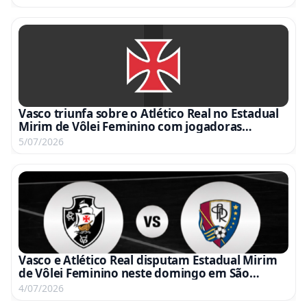
Vasco triunfa sobre o Atlético Real no Estadual
Mirim de Vôlei Feminino com jogadoras
entoando música de Rayan
5/07/2026
Vasco e Atlético Real disputam Estadual Mirim
de Vôlei Feminino neste domingo em São
Januário com entrada gratuita
4/07/2026