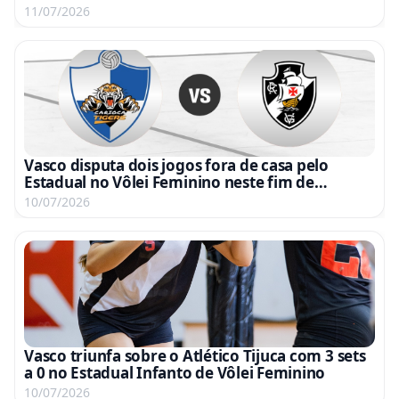
11/07/2026
Vasco disputa dois jogos fora de casa pelo
Estadual no Vôlei Feminino neste fim de
semana
10/07/2026
Vasco triunfa sobre o Atlético Tijuca com 3 sets
a 0 no Estadual Infanto de Vôlei Feminino
10/07/2026