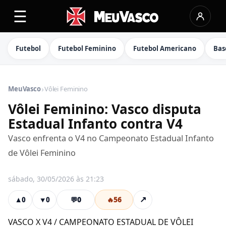
☰
Futebol
Futebol Feminino
Futebol Americano
Bas
›
MeuVasco
Vôlei Feminino
Vôlei Feminino: Vasco disputa
Estadual Infanto contra V4
Vasco enfrenta o V4 no Campeonato Estadual Infanto
de Vôlei Feminino
sábado, 30/05/2026 às 21:23
💬
0
🔥
56
↗
▲
0
▼
0
VASCO X V4 / CAMPEONATO ESTADUAL DE VÔLEI