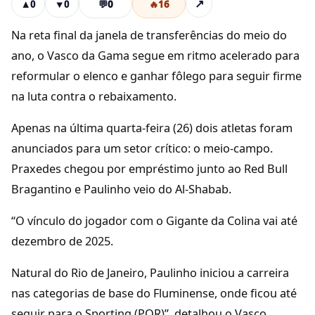
💬
0
🔥
16
↗
▲
0
▼
0
Na reta final da janela de transferências do meio do
ano, o Vasco da Gama segue em ritmo acelerado para
reformular o elenco e ganhar fôlego para seguir firme
na luta contra o rebaixamento.
Apenas na última quarta-feira (26) dois atletas foram
anunciados para um setor crítico: o meio-campo.
Praxedes chegou por empréstimo junto ao Red Bull
Bragantino e Paulinho veio do Al-Shabab.
“O vínculo do jogador com o Gigante da Colina vai até
dezembro de 2025.
Natural do Rio de Janeiro, Paulinho iniciou a carreira
nas categorias de base do Fluminense, onde ficou até
seguir para o Sporting (POR)”, detalhou o Vasco.