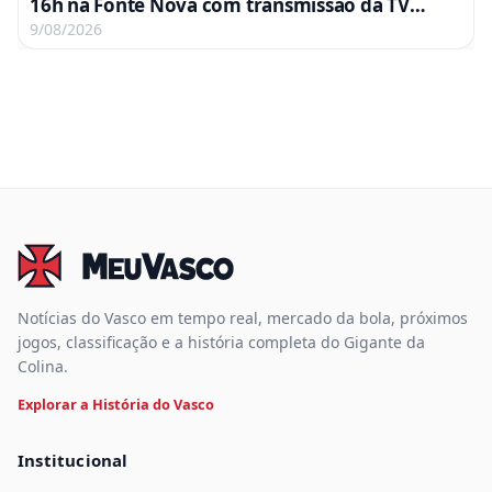
16h na Fonte Nova com transmissão da TV
Globo e Premiere
9/08/2026
Notícias do Vasco em tempo real, mercado da bola, próximos
jogos, classificação e a história completa do Gigante da
Colina.
Explorar a História do Vasco
Institucional