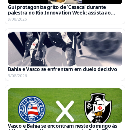
Gui protagoniza grito de ‘Casaca’ durante
palestra no Rio Innovation Week; assista ao
vídeo
9/08/2026
Bahia e Vasco se enfrentam em duelo decisivo
9/08/2026
Vasco e Bahia se encontram neste domingo às