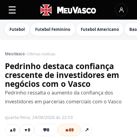
☰
Futebol
Futebol Feminino
Futebol Americano
Bas
›
MeuVasco
Últimas notícias
Pedrinho destaca confiança
crescente de investidores em
negócios com o Vasco
Pedrinho ressalta o aumento da confiança dos
investidores em parcerias comerciais com o Vasco
quarta-feira, 24/06/2026 às 22:53
💬
0
🔥
69
↗
▲
0
▼
0