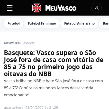
☰
Futebol
Futebol Feminino
Futebol Americano
Bas
›
MeuVasco
Basquete
Basquete: Vasco supera o São
José fora de casa com vitória de
85 a 75 no primeiro jogo das
oitavas do NBB
Vasco brilha no NBB e bate São José fora de casa com
85 a 75! Confira os melhores lances dessa vitória
emocionante!
quarta-feira, 23/04/2025 às 21:29