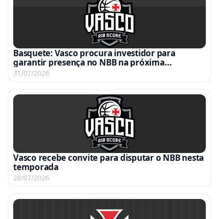
Basquete: Vasco procura investidor para
garantir presença no NBB na próxima
temporada
31/07/2026
Vasco recebe convite para disputar o NBB nesta
temporada
28/07/2026