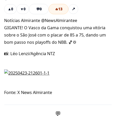
💬
0
🔥
13
↗
▲
0
▼
0
Notícias Almirante @NewsAlmirantee
GIGANTE! O Vasco da Gama conquistou uma vitória
sobre o São José com o placar de 85 a 75, dando um
bom passo nos playoffs do NBB. 🏀💢
📸: Léo Lenzi/Agência NTZ
Fonte: X News Almirante
💬