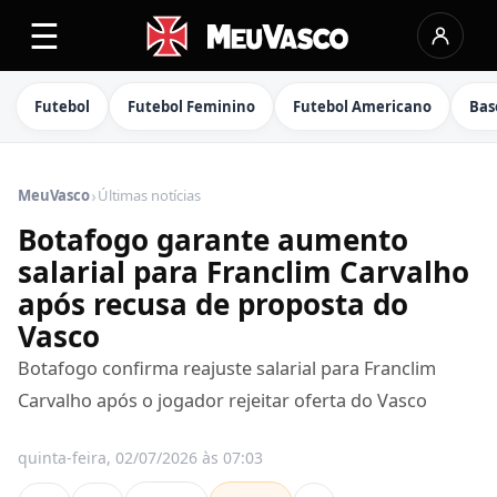
☰
Futebol
Futebol Feminino
Futebol Americano
Bas
›
MeuVasco
Últimas notícias
Botafogo garante aumento
salarial para Franclim Carvalho
após recusa de proposta do
Vasco
Botafogo confirma reajuste salarial para Franclim
Carvalho após o jogador rejeitar oferta do Vasco
quinta-feira, 02/07/2026 às 07:03