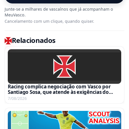
Cancelamento com um clique, quando quiser.
Relacionados
Racing complica negociação com Vasco por
Santiago Sosa, que atende às exigências do
clube argentino
7/08/2026