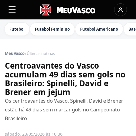
☰
Futebol
Futebol Feminino
Futebol Americano
Bas
›
MeuVasco
Últimas notícias
Centroavantes do Vasco
acumulam 49 dias sem gols no
Brasileiro: Spinelli, David e
Brener em jejum
Os centroavantes do Vasco, Spinelli, David e Brener,
estão há 49 dias sem marcar gols no Campeonato
Brasileiro
sábado, 23/05/2026 às 10:36