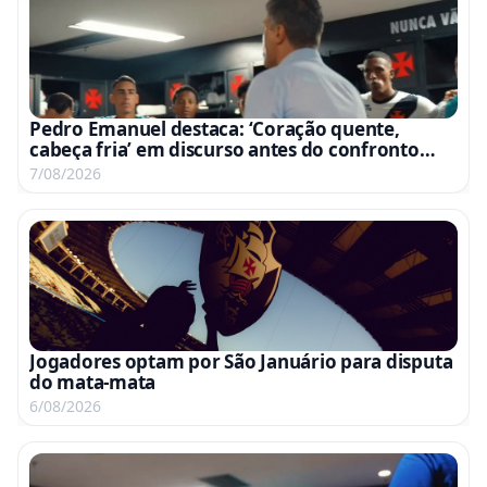
Pedro Emanuel destaca: ‘Coração quente,
cabeça fria’ em discurso antes do confronto
com o Fluminense
7/08/2026
Jogadores optam por São Januário para disputa
do mata-mata
6/08/2026