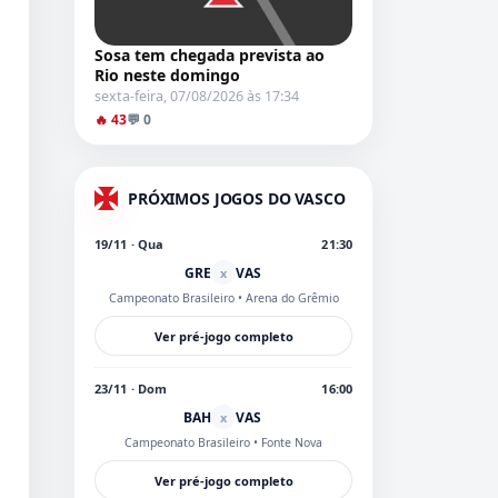
Sosa tem chegada prevista ao
Rio neste domingo
sexta-feira, 07/08/2026 às 17:34
🔥 43
💬 0
PRÓXIMOS JOGOS DO VASCO
19/11 · Qua
21:30
GRE
VAS
x
Campeonato Brasileiro
• Arena do Grêmio
Ver pré-jogo completo
23/11 · Dom
16:00
BAH
VAS
x
Campeonato Brasileiro
• Fonte Nova
Ver pré-jogo completo