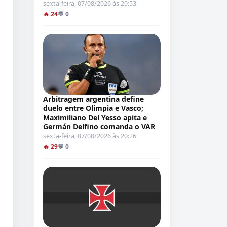
sexta-feira, 07/08/2026 às 20:53
🔥 24
💬 0
Arbitragem argentina define
duelo entre Olimpia e Vasco;
Maximiliano Del Yesso apita e
Germán Delfino comanda o VAR
sexta-feira, 07/08/2026 às 20:26
🔥 29
💬 0