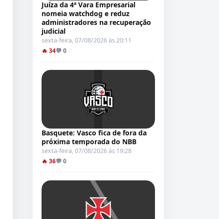
Juíza da 4ª Vara Empresarial
nomeia watchdog e reduz
administradores na recuperação
judicial
sexta-feira, 07/08/2026 às 20:11
🔥 34
💬 0
Basquete: Vasco fica de fora da
próxima temporada do NBB
sexta-feira, 07/08/2026 às 19:28
🔥 36
💬 0