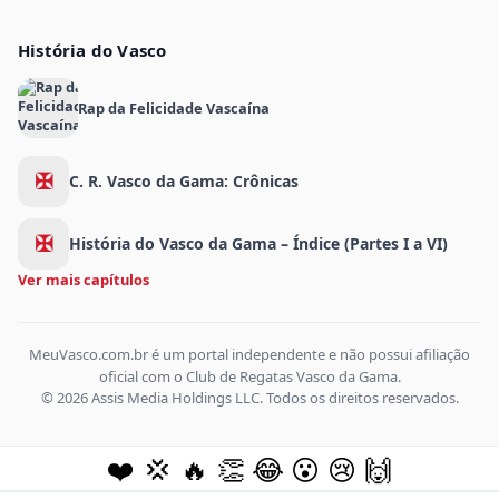
História do Vasco
Rap da Felicidade Vascaína
✠
C. R. Vasco da Gama: Crônicas
✠
História do Vasco da Gama – Índice (Partes I a VI)
Ver mais capítulos
MeuVasco.com.br é um portal independente e não possui afiliação
oficial com o Club de Regatas Vasco da Gama.
© 2026 Assis Media Holdings LLC. Todos os direitos reservados.
❤️
💢
🔥
👏
😂
😮
😢
🙌