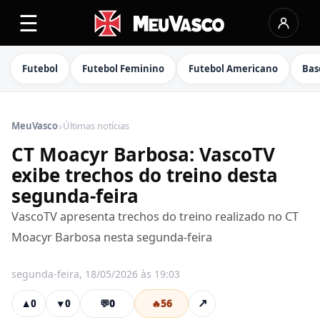
☰
Futebol
Futebol Feminino
Futebol Americano
Bas
›
MeuVasco
Últimas notícias
CT Moacyr Barbosa: VascoTV
exibe trechos do treino desta
segunda-feira
VascoTV apresenta trechos do treino realizado no CT
Moacyr Barbosa nesta segunda-feira
segunda-feira, 18/05/2026 às 19:03
💬
0
🔥
56
↗
▲
0
▼
0