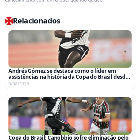
Relacionados
Andrés Gómez se destaca como o líder em
assistências na história da Copa do Brasil desde
sua estreia
6/08/2026
Copa do Brasil: Canobbio sofre eliminação pelo