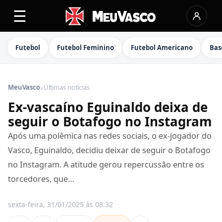
☰
Futebol
Futebol Feminino
Futebol Americano
Bas
›
MeuVasco
Últimas notícias
Ex-vascaíno Eguinaldo deixa de
seguir o Botafogo no Instagram
Após uma polêmica nas redes sociais, o ex-jogador do
Vasco, Eguinaldo, decidiu deixar de seguir o Botafogo
no Instagram. A atitude gerou repercussão entre os
torcedores, que…
sexta-feira, 31/01/2025 às 08:32