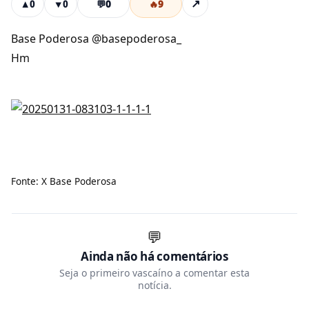
💬
0
🔥
9
↗
▲
0
▼
0
Base Poderosa @basepoderosa_
Hm
Fonte: X Base Poderosa
💬
Ainda não há comentários
Seja o primeiro vascaíno a comentar esta
notícia.