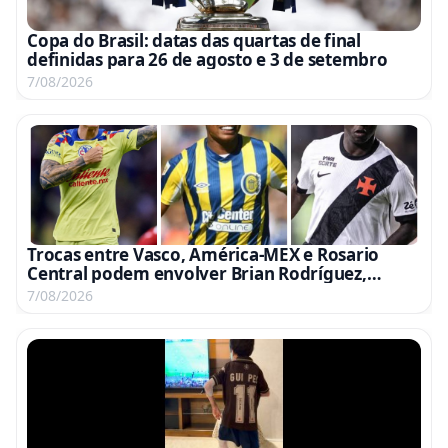
Copa do Brasil: datas das quartas de final
definidas para 26 de agosto e 3 de setembro
7/08/2026
Trocas entre Vasco, América-MEX e Rosario
Central podem envolver Brian Rodríguez,
Campaz e Marino
7/08/2026