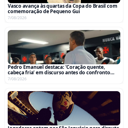
Vasco avança às quartas da Copa do Brasil com
comemoração de Pequeno Gui
7/08/2026
Pedro Emanuel destaca: ‘Coração quente,
cabeça fria’ em discurso antes do confronto
com o Fluminense
7/08/2026