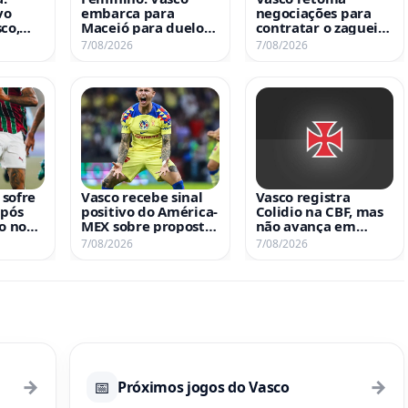
vo
embarca para
negociações para
co,
Maceió para duelo
contratar o zagueiro
hes da
contra o UDA no
Gabriel Pereira, do
7/08/2026
7/08/2026
Brasileiro A2
Copenhagen
sofre
Vasco recebe sinal
Vasco registra
após
positivo do América-
Colidio na CBF, mas
o no
MEX sobre proposta
não avança em
a o
por Brian Rodríguez
negociação por Sosa
7/08/2026
7/08/2026
→
→
📅
Próximos jogos do Vasco