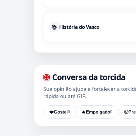
📚
História do Vasco
Conversa da torcida
Sua opinião ajuda a fortalecer a torci
rápida ou até GIF.
❤️
Gostei
0
🔥
Empolgado
0
🙂
Pre