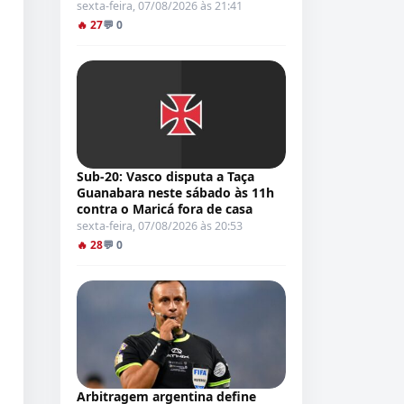
sexta-feira, 07/08/2026 às 21:41
🔥 27
💬 0
Sub-20: Vasco disputa a Taça
Guanabara neste sábado às 11h
contra o Maricá fora de casa
sexta-feira, 07/08/2026 às 20:53
🔥 28
💬 0
Arbitragem argentina define