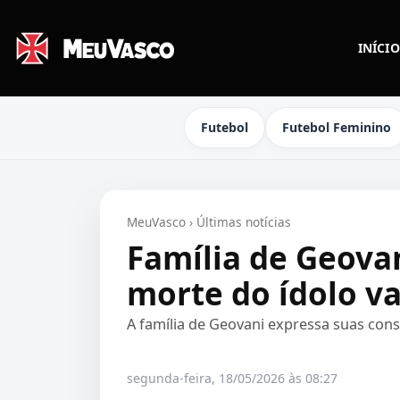
INÍCIO
Futebol
Futebol Feminino
MeuVasco
›
Últimas notícias
Família de Geovan
morte do ídolo v
A família de Geovani expressa suas con
segunda-feira, 18/05/2026 às 08:27