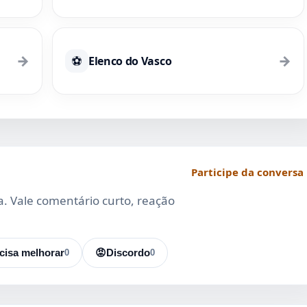
→
→
⚽
Elenco do Vasco
Participe da conversa
da. Vale comentário curto, reação
cisa melhorar
0
😡
Discordo
0