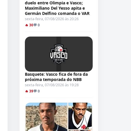
duelo entre Olimpia e Vasco;
Maximiliano Del Yesso apita e
Germán Delfino comanda o VAR
sexta-feira, 07/08/2026 às 20:26
🔥 30
💬 0
Basquete: Vasco fica de fora da
próxima temporada do NBB
sexta-feira, 07/08/2026 às 19:28
🔥 39
💬 0