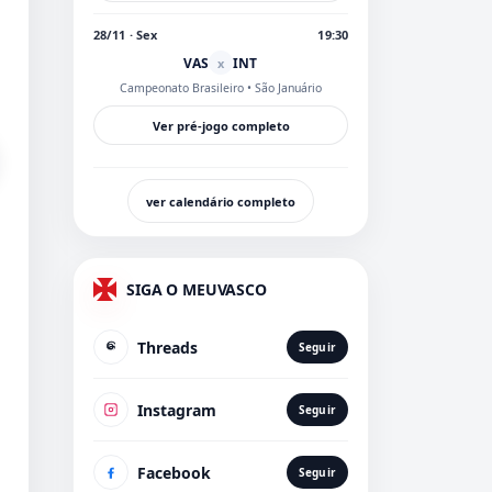
28/11 · Sex
19:30
VAS
INT
x
Campeonato Brasileiro
• São Januário
Ver pré-jogo completo
ver calendário completo
SIGA O MEUVASCO
Threads
Seguir
Instagram
Seguir
Facebook
Seguir