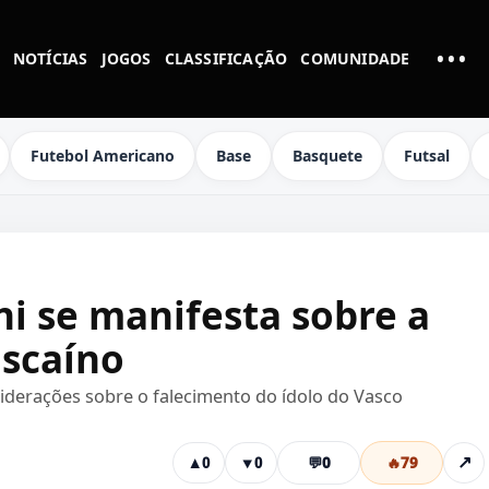
•••
NOTÍCIAS
JOGOS
CLASSIFICAÇÃO
COMUNIDADE
MAI
Futebol Americano
Base
Basquete
Futsal
i se manifesta sobre a
ascaíno
siderações sobre o falecimento do ídolo do Vasco
💬
0
🔥
79
↗
▲
0
▼
0