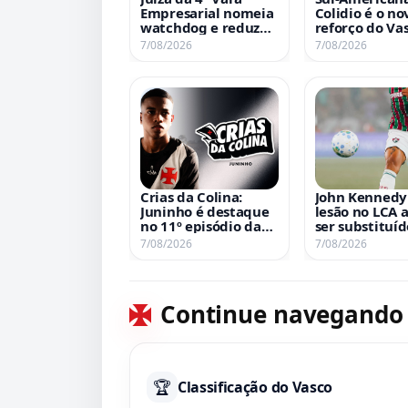
Empresarial nomeia
Colidio é o no
watchdog e reduz
reforço do Vas
administradores na
confira detal
7/08/2026
7/08/2026
recuperação judicial
contratação
Crias da Colina:
John Kennedy 
Juninho é destaque
lesão no LCA 
no 11º episódio da
ser substituíd
série da VascoTV
clássico contr
7/08/2026
7/08/2026
Vasco
Continue navegando
🏆
Classificação do Vasco