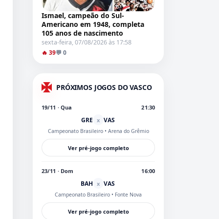
Ismael, campeão do Sul-
Americano em 1948, completa
105 anos de nascimento
sexta-feira, 07/08/2026 às 17:58
🔥 39
💬 0
PRÓXIMOS JOGOS DO VASCO
19/11 · Qua
21:30
GRE
VAS
x
Campeonato Brasileiro
• Arena do Grêmio
Ver pré-jogo completo
23/11 · Dom
16:00
BAH
VAS
x
Campeonato Brasileiro
• Fonte Nova
Ver pré-jogo completo