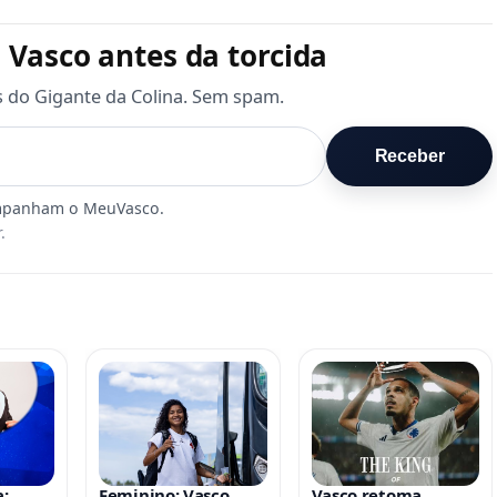
 Vasco antes da torcida
s do Gigante da Colina. Sem spam.
Receber
.
:
Feminino: Vasco
Vasco retoma