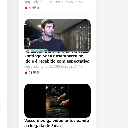
segunda-feira, 10/08/2026 às 01:56
🔥 39
💬 0
Santiago Sosa desembarca no
Rio e é recebido com expectativa
segunda-feira, 10/08/2026 às 01:46
🔥 43
💬 0
Vasco divulga vídeo antecipando
a chegada de Sosa