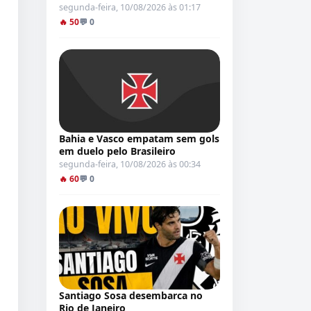
segunda-feira, 10/08/2026 às 01:17
🔥 50
💬 0
Bahia e Vasco empatam sem gols
em duelo pelo Brasileiro
segunda-feira, 10/08/2026 às 00:34
🔥 60
💬 0
Santiago Sosa desembarca no
Rio de Janeiro