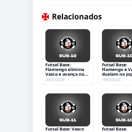
Relacionados
Futsal Base:
Futsal Base:
Flamengo elimina
Flamengo e V
Vasco e avança no
duelam no jo
Carioca Sub-10
volta da semif
20/07/2026
19/07/2026
do Carioca Su
Futsal Base: Vasco
Futsal Base: