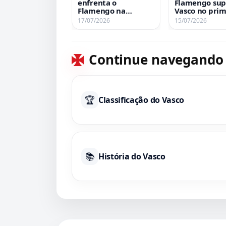
enfrenta o
Flamengo sup
Flamengo na
Vasco no prim
decisão do Carioca
confronto da
17/07/2026
15/07/2026
Sub-11 neste sábado
semifinal do 
às 9h na Rua Bariri
Sub-10
Continue navegando
🏆
Classificação do Vasco
📚
História do Vasco