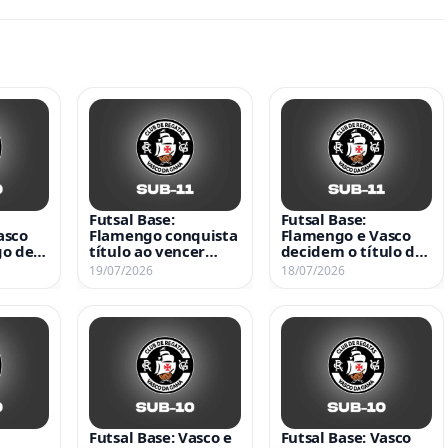
Futsal Base:
Futsal Base:
asco
Flamengo conquista
Flamengo e Vasco
go de
título ao vencer
decidem o título do
inal
Vasco na final do
Carioca Sub-11
19/07/2026
18/07/2026
b-10
Carioca Sub-11
Futsal Base: Vasco e
Futsal Base: Vasco