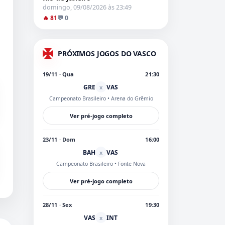
domingo, 09/08/2026 às 23:49
🔥 81
💬 0
PRÓXIMOS JOGOS DO VASCO
19/11 · Qua
21:30
GRE
VAS
x
Campeonato Brasileiro
• Arena do Grêmio
Ver pré-jogo completo
23/11 · Dom
16:00
BAH
VAS
x
Campeonato Brasileiro
• Fonte Nova
Ver pré-jogo completo
28/11 · Sex
19:30
VAS
INT
x