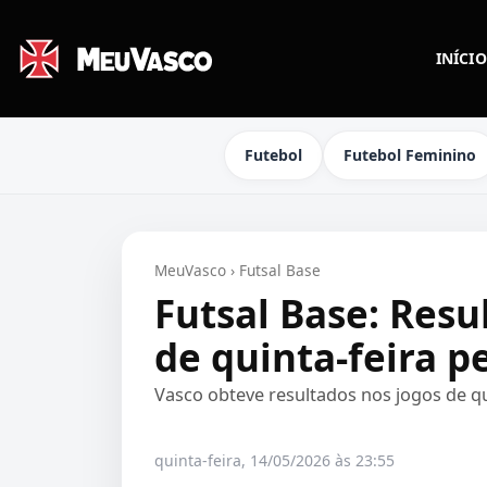
INÍCIO
Futebol
Futebol Feminino
MeuVasco
›
Futsal Base
Futsal Base: Resu
de quinta-feira p
Vasco obteve resultados nos jogos de q
quinta-feira, 14/05/2026 às 23:55