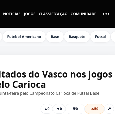
•••
NOTÍCIAS
JOGOS
CLASSIFICAÇÃO
COMUNIDADE
MAI
Futebol Americano
Base
Basquete
Futsal
ltados do Vasco nos jogos
elo Carioca
uinta-feira pelo Campeonato Carioca de Futsal Base
💬
0
🔥
50
↗
▲
0
▼
0