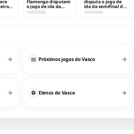
era
Flamengo disputam
disputa o jogo de
eiro
o jogo de ida da
ida da semifinal do
semifinal do Carioca
Carioca Sub-10
15/07/2026
15/07/2026
Carioca
Sub-10
contra o Flamengo
nesta quarta-feira
às 18h30 em São
Januário
→
→
📅
Próximos jogos do Vasco
→
→
⚽
Elenco do Vasco