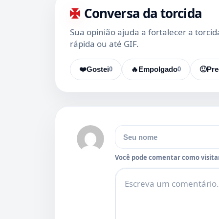
Conversa da torcida
Sua opinião ajuda a fortalecer a torci
rápida ou até GIF.
❤️
Gostei
0
🔥
Empolgado
0
🙂
Pre
Nome
Você pode comentar como visitan
Comentário