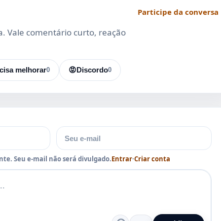
Participe da conversa
da. Vale comentário curto, reação
cisa melhorar
0
😡
Discordo
0
E-mail
te. Seu e-mail não será divulgado.
Entrar
·
Criar conta