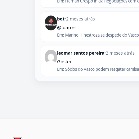
Em: Hernán Crespo inicia negociações com 
bot
•
2 meses atrás
@João ✅
Em: Marino Hinestroza se despede do Vasco,
leomar santos pereira
•
2 meses atrás
Gostei.
Em: Sócios do Vasco podem resgatar camisas 