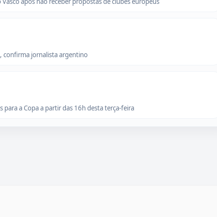
o Vasco após não receber propostas de clubes europeus
 confirma jornalista argentino
para a Copa a partir das 16h desta terça-feira