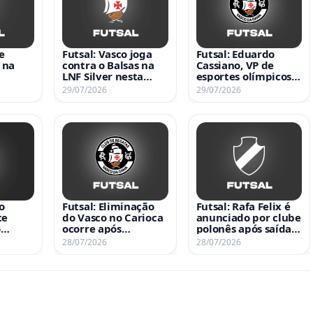
e
Futsal: Vasco joga
Futsal: Eduardo
 na
contra o Balsas na
Cassiano, VP de
LNF Silver nesta
esportes olímpicos,
quarta-feira às 20h
se desculpa por erro
29/07/2026
29/07/2026
no Maranhão
que resultou na
eliminação do Vasco
no Carioca
o
Futsal: Eliminação
Futsal: Rafa Felix é
ce
do Vasco no Carioca
anunciado por clube
o
ocorre após
polonês após saída
o a
escalação de
do Vasco
28/07/2026
28/07/2026
ular
jogador irregular