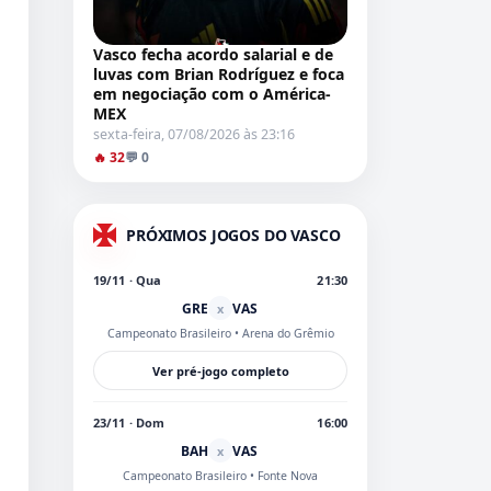
Vasco fecha acordo salarial e de
luvas com Brian Rodríguez e foca
em negociação com o América-
MEX
sexta-feira, 07/08/2026 às 23:16
🔥 32
💬 0
PRÓXIMOS JOGOS DO VASCO
19/11 · Qua
21:30
GRE
VAS
x
Campeonato Brasileiro
• Arena do Grêmio
Ver pré-jogo completo
23/11 · Dom
16:00
BAH
VAS
x
Campeonato Brasileiro
• Fonte Nova