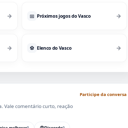
→
→
📅
Próximos jogos do Vasco
→
→
⚽
Elenco do Vasco
Participe da conversa
da. Vale comentário curto, reação
cisa melhorar
0
😡
Discordo
0