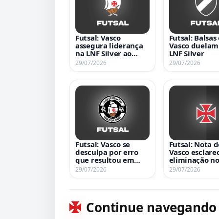
Futsal: Vasco
Futsal: Balsas 
assegura liderança
Vasco duelam
na LNF Silver ao
LNF Silver
derrotar Balsas por
29/07/2026
29/07/2026
6 a 3 na 1ª fase
Futsal: Vasco se
Futsal: Nota d
desculpa por erro
Vasco esclare
que resultou em
eliminação n
eliminação no
Carioca devid
29/07/2026
29/07/2026
Carioca
jogador irreg
Continue navegando