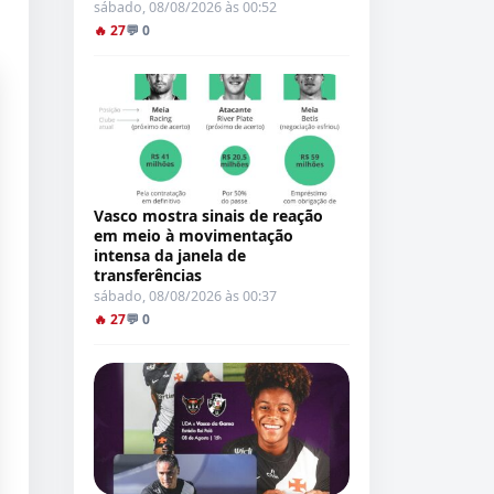
sábado, 08/08/2026 às 00:52
🔥 27
💬 0
Vasco mostra sinais de reação
em meio à movimentação
intensa da janela de
transferências
sábado, 08/08/2026 às 00:37
🔥 27
💬 0