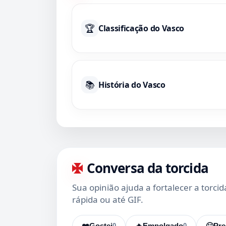
🏆
Classificação do Vasco
📚
História do Vasco
Conversa da torcida
Sua opinião ajuda a fortalecer a torci
rápida ou até GIF.
❤️
Gostei
0
🔥
Empolgado
0
🙂
Pre