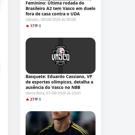
Feminino: Última rodada do
Brasileiro A2 tem Vasco em duelo
fora de casa contra o UDA
sábado, 08/08/2026 às 00:08
🔥 17
💬 0
Basquete: Eduardo Cassiano, VP
de esportes olímpicos, detalha a
ausência do Vasco no NBB
sexta-feira, 07/08/2026 às 23:41
🔥 27
💬 0