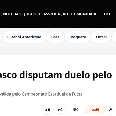
•••
NOTÍCIAS
JOGOS
CLASSIFICAÇÃO
COMUNIDADE
MAI
Futebol Americano
Base
Basquete
Futsal
Vasco disputam duelo pelo
 válida pelo Campeonato Estadual de Futsal
💬
0
🔥
49
↗
▲
0
▼
0