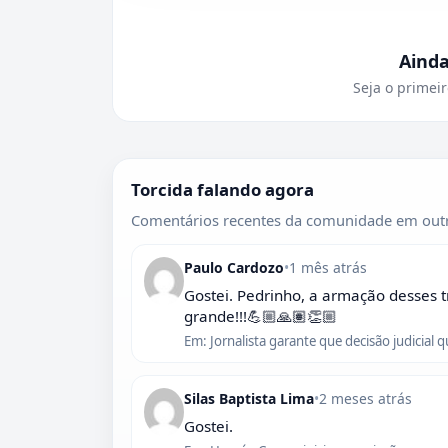
Aind
Seja o primeir
Torcida falando agora
Comentários recentes da comunidade em outr
Paulo Cardozo
•
1 mês atrás
Gostei. Pedrinho, a armação desses t
grande!!!💪🏼🙏🏽👏🏼
Em: Jornalista garante que decisão judicial 
Silas Baptista Lima
•
2 meses atrás
Gostei.