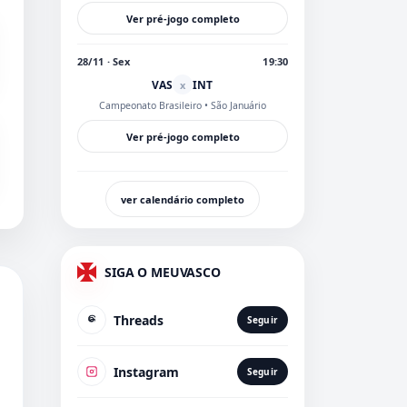
Ver pré-jogo completo
28/11 · Sex
19:30
VAS
INT
x
Campeonato Brasileiro
• São Januário
Ver pré-jogo completo
ver calendário completo
SIGA O MEUVASCO
Threads
Seguir
Instagram
Seguir