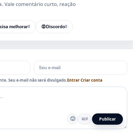
da. Vale comentário curto, reação
cisa melhorar
0
😡
Discordo
0
E-mail
te. Seu e-mail não será divulgado.
Entrar
·
Criar conta
🙂
Publicar
GIF