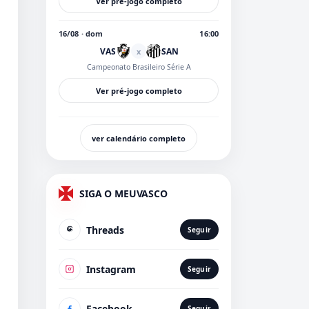
Ver pré-jogo completo
16/08 · dom
16:00
VAS
SAN
x
Campeonato Brasileiro Série A
Ver pré-jogo completo
ver calendário completo
SIGA O MEUVASCO
Threads
Seguir
Instagram
Seguir
Facebook
Seguir