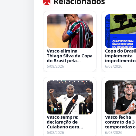
Relacionados
Vasco elimina
Copa do Brasi
Thiago Silva da Copa
implementa
do Brasil pela
impedimento
terceira vez
semiautomáti
6/08/2026
6/08/2026
quartas de fin
Vasco sempre:
Vasco fecha
declaração de
contrato de 3
Cuiabano gera
temporadas 
repercussão
Colidio
6/08/2026
6/08/2026