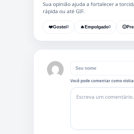
Sua opinião ajuda a fortalecer a torci
rápida ou até GIF.
❤️
Gostei
0
🔥
Empolgado
0
🙂
Pre
Nome
Você pode comentar como visitan
Comentário