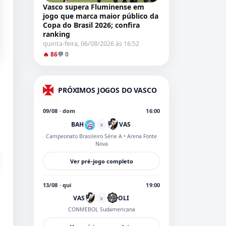
Vasco supera Fluminense em
jogo que marca maior público da
Copa do Brasil 2026; confira
ranking
quinta-feira, 06/08/2026 às 16:52
🔥 86
💬 0
PRÓXIMOS JOGOS DO VASCO
09/08 · dom
16:00
BAH
VAS
x
Campeonato Brasileiro Série A
• Arena Fonte
Nova
Ver pré-jogo completo
13/08 · qui
19:00
VAS
OLI
x
CONMEBOL Sudamericana