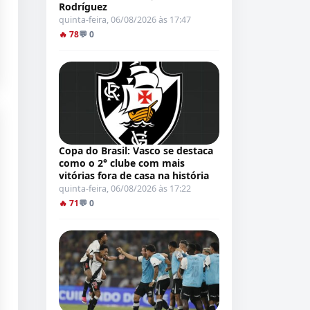
Rodríguez
quinta-feira, 06/08/2026 às 17:47
🔥 78
💬 0
Copa do Brasil: Vasco se destaca
como o 2° clube com mais
vitórias fora de casa na história
quinta-feira, 06/08/2026 às 17:22
🔥 71
💬 0