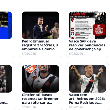
l
Pedro Emanuel
Vasco SAF deve
registra 2 vitórias, 3
resolver pendências
empates e 1 derrota
de governança após
co nas
em 6 partidas à
determinação
6/08/2026
6/08/2026
al
frente do Vasco
judicial em processo
da 777
Cincinnati busca
Vasco tem
recontratar Brenner
artilheiros em 2026:
com
para reforçar o
Puma Rodríguez,
elenco
Thiago Mendes e
6/08/2026
6/08/2026