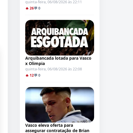
quinta-feira, 06/08/2026 às 22:11
🔥 26
💬 0
Arquibancada lotada para Vasco
x Olimpia
quinta-feira, 06/08/2026 às 22:08
🔥 12
💬 0
Vasco eleva oferta para
assegurar contratação de Brian