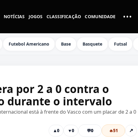
•••
NOTÍCIAS
JOGOS
CLASSIFICAÇÃO
COMUNIDADE
MAI
Futebol Americano
Base
Basquete
Futsal
ra por 2 a 0 contra o
o durante o intervalo
Internacional está à frente do Vasco com um placar de 2 a 0
💬
0
🔥
51
↗
▲
0
▼
0