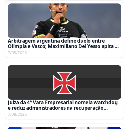
Arbitragem argentina define duelo entre
Olimpia e Vasco; Maximiliano Del Yesso apita e
Germán Delfino comanda o VAR
7/08/2026
Juíza da 4ª Vara Empresarial nomeia watchdog
e reduz administradores na recuperação
judicial
7/08/2026