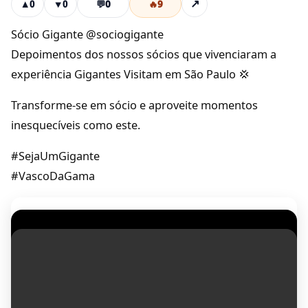
💬
0
🔥
9
↗
▲
0
▼
0
Sócio Gigante @sociogigante
Depoimentos dos nossos sócios que vivenciaram a
experiência Gigantes Visitam em São Paulo 💢
Transforme-se em sócio e aproveite momentos
inesquecíveis como este.
#SejaUmGigante
#VascoDaGama