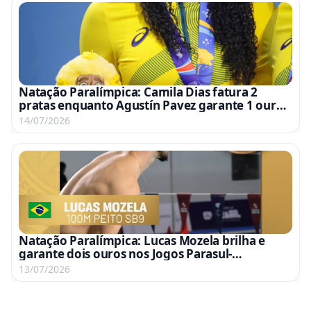
Natação Paralímpica: Camila Dias fatura 2
pratas enquanto Agustín Pavez garante 1 ouro
e 1 prata nos Jogos Parasul-Americanos
14/07/2026
Natação Paralímpica: Lucas Mozela brilha e
garante dois ouros nos Jogos Parasul-
americanos
13/07/2026