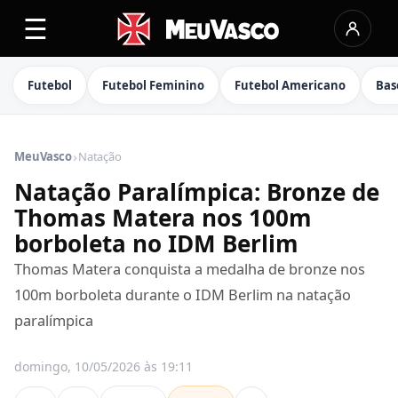
☰
Futebol
Futebol Feminino
Futebol Americano
Bas
›
MeuVasco
Natação
Natação Paralímpica: Bronze de
Thomas Matera nos 100m
borboleta no IDM Berlim
Thomas Matera conquista a medalha de bronze nos
100m borboleta durante o IDM Berlim na natação
paralímpica
domingo, 10/05/2026 às 19:11