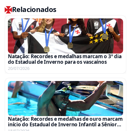
Relacionados
Natação: Recordes e medalhas marcam o 3º dia
do Estadual de Inverno para os vascaínos
20/07/2026
Natação: Recordes e medalhas de ouro marcam
início do Estadual de Inverno Infantil a Sênior
para o Vasco
18/07/2026