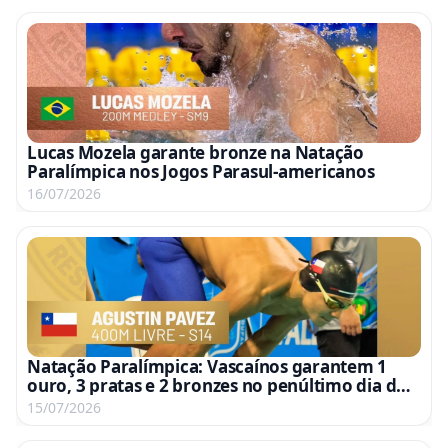
Lucas Mozela garante bronze na Natação
Paralímpica nos Jogos Parasul-americanos
16/07/2026
Natação Paralímpica: Vascaínos garantem 1
ouro, 3 pratas e 2 bronzes no penúltimo dia dos
Jogos Parasul-Americanos
15/07/2026