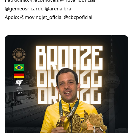
Patrocínio: @acomoveis @novariooficial
@gemeosricardo @arena.bra
Apoio: @movingjet_oficial @cbcpoficial