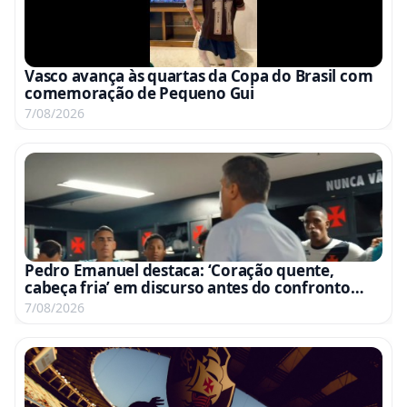
Vasco avança às quartas da Copa do Brasil com
comemoração de Pequeno Gui
7/08/2026
Pedro Emanuel destaca: ‘Coração quente,
cabeça fria’ em discurso antes do confronto
com o Fluminense
7/08/2026