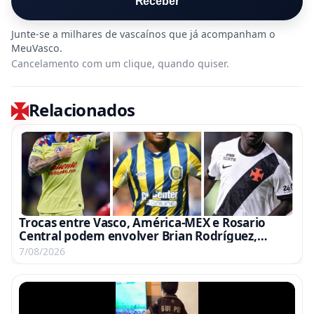
Receber
Cancelamento com um clique, quando quiser.
Relacionados
Trocas entre Vasco, América-MEX e Rosario
Central podem envolver Brian Rodríguez,
Campaz e Marino
7/08/2026