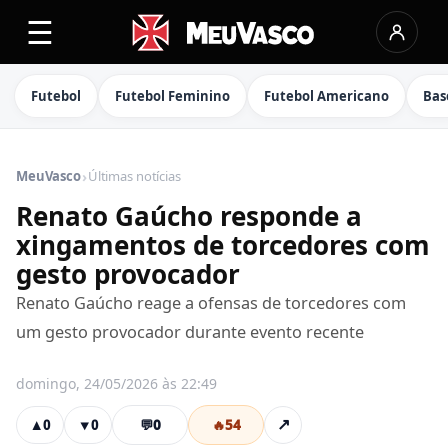
☰
Futebol
Futebol Feminino
Futebol Americano
Bas
›
MeuVasco
Últimas notícias
Renato Gaúcho responde a
xingamentos de torcedores com
gesto provocador
Renato Gaúcho reage a ofensas de torcedores com
um gesto provocador durante evento recente
domingo, 24/05/2026 às 22:49
💬
0
🔥
54
↗
▲
0
▼
0