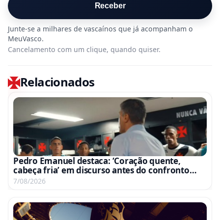
Receber
Cancelamento com um clique, quando quiser.
Relacionados
Pedro Emanuel destaca: ‘Coração quente,
cabeça fria’ em discurso antes do confronto
com o Fluminense
7/08/2026