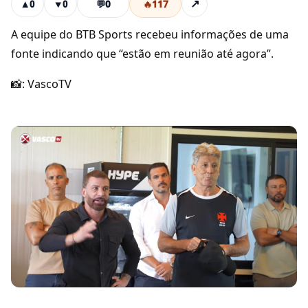
💬
0
🔥
117
↗
▲
0
▼
0
A equipe do BTB Sports recebeu informações de uma
fonte indicando que “estão em reunião até agora”.
📸: VascoTV