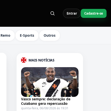
Entrar
Cadastre-se
S LINKS DO MENU
Remo
E-Sports
Outros
MAIS NOTÍCIAS
Vasco sempre: declaração de
Cuiabano gera repercussão
quinta-feira, 06/08/2026 às 19:31