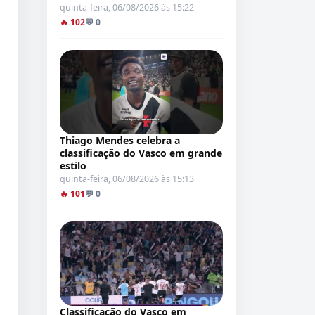
quinta-feira, 06/08/2026 às 15:22
🔥 102
💬 0
Thiago Mendes celebra a
classificação do Vasco em grande
estilo
quinta-feira, 06/08/2026 às 15:13
🔥 101
💬 0
Classificação do Vasco em