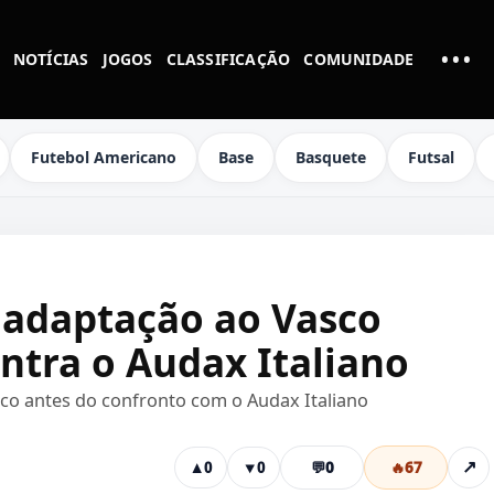
•••
NOTÍCIAS
JOGOS
CLASSIFICAÇÃO
COMUNIDADE
MAI
Futebol Americano
Base
Basquete
Futsal
 adaptação ao Vasco
ntra o Audax Italiano
sco antes do confronto com o Audax Italiano
💬
0
🔥
67
↗
▲
0
▼
0