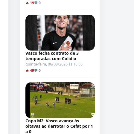
🔥 19
💬 0
Vasco fecha contrato de 3
temporadas com Colidio
quinta-feira, 06/08/2026 às 18:58
🔥 49
💬 0
Copa M2: Vasco avança às
oitavas ao derrotar o Cefat por 1
a 0