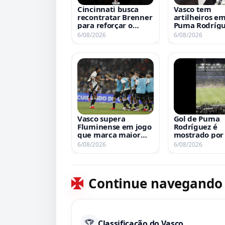
Cincinnati busca
Vasco tem
recontratar Brenner
artilheiros em
para reforçar o
Puma Rodrígu
elenco
Thiago Mende
6/08/2026
6/08/2026
Spinelli emp
na liderança 
Vasco supera
Gol de Puma
Fluminense em jogo
Rodríguez é
que marca maior
mostrado por
público da Copa do
ângulo
6/08/2026
6/08/2026
Brasil 2026; confira
ranking
Continue navegando
🏆
Classificação do Vasco