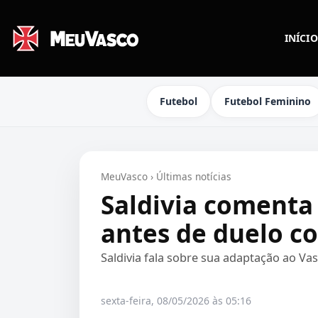
INÍCIO
Futebol
Futebol Feminino
MeuVasco
›
Últimas notícias
Saldivia comenta
antes de duelo co
Saldivia fala sobre sua adaptação ao Va
sexta-feira, 08/05/2026 às 05:16