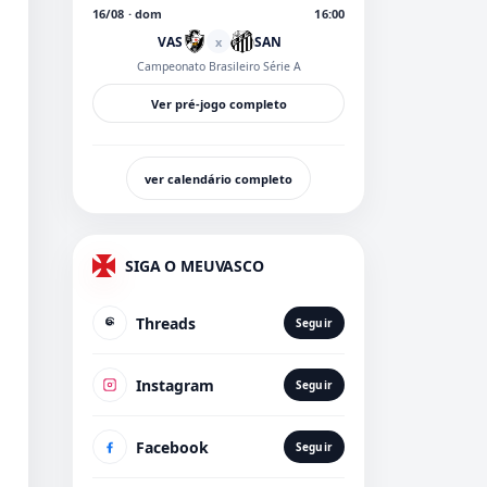
16/08 · dom
16:00
VAS
SAN
x
Campeonato Brasileiro Série A
Ver pré-jogo completo
ver calendário completo
SIGA O MEUVASCO
Threads
Seguir
Instagram
Seguir
Facebook
Seguir