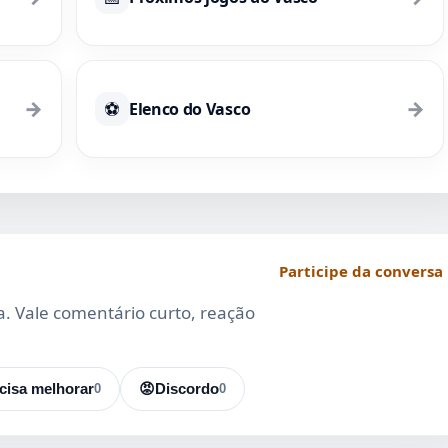
→
→
⚽
Elenco do Vasco
Participe da conversa
da. Vale comentário curto, reação
cisa melhorar
0
😡
Discordo
0