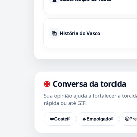
📚
História do Vasco
Conversa da torcida
Sua opinião ajuda a fortalecer a torci
rápida ou até GIF.
❤️
Gostei
0
🔥
Empolgado
0
🙂
Pre