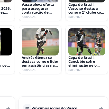
Vasco eleva oferta
Copa do Brasil:
 2026:
para assegurar
Vasco se destaca
ez,
contratação de
como o 2° clube com
s e
Brian Rodríguez
mais vitórias fora de
6/08/2026
6/08/2026
atam
casa na história
de gols
Andrés Gómez se
Copa do Brasil:
destaca como o líder
Canobbio sofre
 novo
em assistências na
eliminação pelo
história da Copa do
Vasco pela terceira
6/08/2026
6/08/2026
Brasil desde sua
vez consecutiva
estreia
→
→
📅
Próximos jogos do Vasco