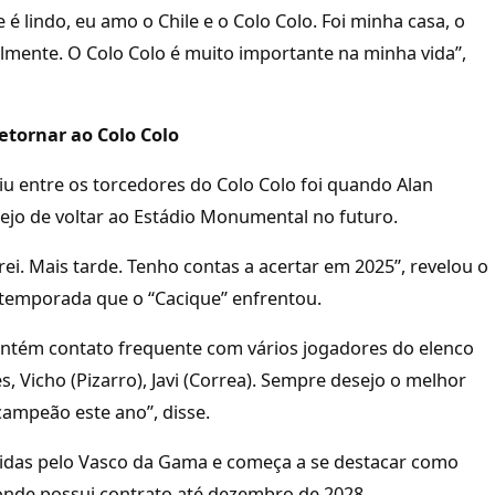
 é lindo, eu amo o Chile e o Colo Colo. Foi minha casa, o
lmente. O Colo Colo é muito importante na minha vida”,
retornar ao Colo Colo
u entre os torcedores do Colo Colo foi quando Alan
ejo de voltar ao Estádio Monumental no futuro.
i. Mais tarde. Tenho contas a acertar em 2025”, revelou o
il temporada que o “Cacique” enfrentou.
ém contato frequente com vários jogadores do elenco
, Vicho (Pizarro), Javi (Correa). Sempre desejo o melhor
campeão este ano”, disse.
rtidas pelo Vasco da Gama e começa a se destacar como
onde possui contrato até dezembro de 2028.