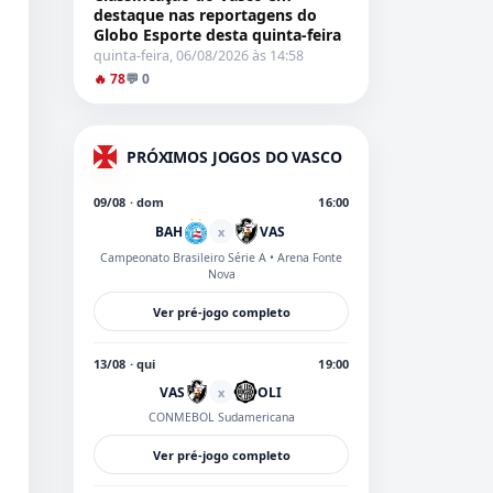
destaque nas reportagens do
Globo Esporte desta quinta-feira
quinta-feira, 06/08/2026 às 14:58
🔥 78
💬 0
PRÓXIMOS JOGOS DO VASCO
09/08 · dom
16:00
BAH
VAS
x
Campeonato Brasileiro Série A
• Arena Fonte
Nova
Ver pré-jogo completo
13/08 · qui
19:00
VAS
OLI
x
CONMEBOL Sudamericana
Ver pré-jogo completo