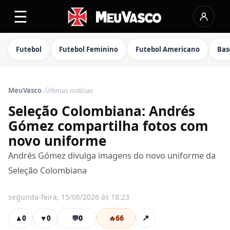
☰
Futebol
Futebol Feminino
Futebol Americano
Bas
›
MeuVasco
Últimas notícias
Seleção Colombiana: Andrés
Gómez compartilha fotos com
novo uniforme
Andrés Gómez divulga imagens do novo uniforme da
Seleção Colombiana
segunda-feira, 15/06/2026 às 18:23
💬
0
🔥
66
↗
▲
0
▼
0