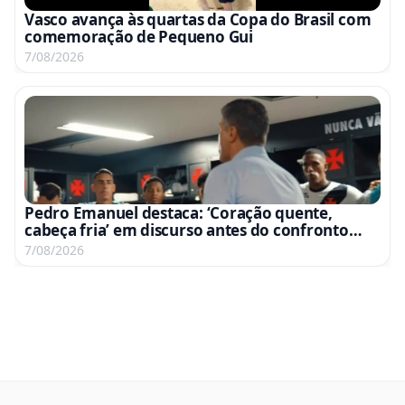
Vasco avança às quartas da Copa do Brasil com
comemoração de Pequeno Gui
7/08/2026
Pedro Emanuel destaca: ‘Coração quente,
cabeça fria’ em discurso antes do confronto
com o Fluminense
7/08/2026