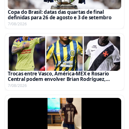
Copa do Brasil: datas das quartas de final
definidas para 26 de agosto e 3 de setembro
7/08/2026
Trocas entre Vasco, América-MEX e Rosario
Central podem envolver Brian Rodríguez,
Campaz e Marino
7/08/2026