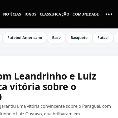
•••
NOTÍCIAS
JOGOS
CLASSIFICAÇÃO
COMUNIDADE
MAI
Futebol Americano
Base
Basquete
Futsal
com Leandrinho e Luiz
a vitória sobre o
0
e garantiu uma vitória convincente sobre o Paraguai, com
drinho e Luiz Gustavo, que brilharam em…