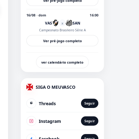
Ver pré-jogo completo
16/08 · dom
16:00
VAS
SAN
x
Campeonato Brasileiro Série A
Ver pré-jogo completo
ver calendário completo
SIGA O MEUVASCO
Threads
Seguir
Instagram
Seguir
Facebook
Seguir