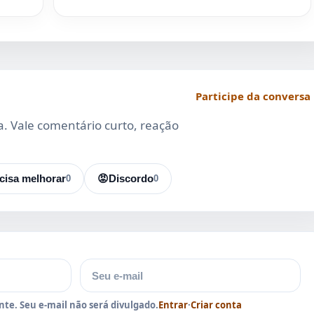
Participe da conversa
da. Vale comentário curto, reação
cisa melhorar
0
😡
Discordo
0
E-mail
te. Seu e-mail não será divulgado.
Entrar
·
Criar conta