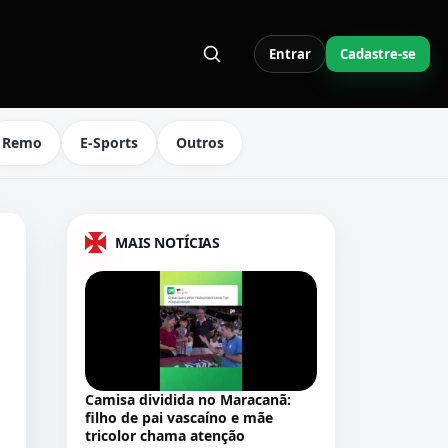
Entrar
Cadastre-se
S LINKS DO MENU
Remo
E-Sports
Outros
MAIS NOTÍCIAS
Camisa dividida no Maracanã:
filho de pai vascaíno e mãe
tricolor chama atenção