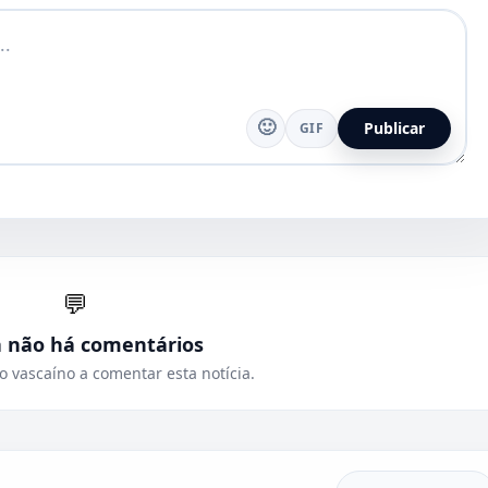
🙂
Publicar
GIF
💬
a não há comentários
o vascaíno a comentar esta notícia.