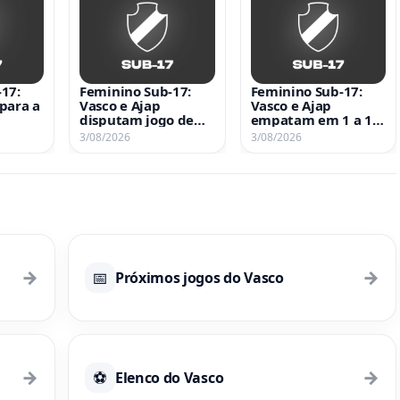
17:
Feminino Sub-17:
Feminino Sub-17:
para a
Vasco e Ajap
Vasco e Ajap
disputam jogo de
empatam em 1 a 1
s
volta das quartas de
no Nivaldo Pereira;
3/08/2026
3/08/2026
a 2
final do Brasileiro
confira o gol de
Anna Gabriela
ra
→
→
📅
Próximos jogos do Vasco
→
→
⚽
Elenco do Vasco