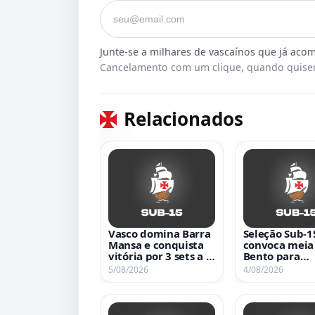
Seu e-mail
Cancelamento com um clique, quando quiser
Relacionados
Vasco domina Barra
Seleção Sub-1
Mansa e conquista
convoca meia
vitória por 3 sets a 0
Bento para
no Estadual Sub-15
amistosos con
5/08/2026
4/08/2026
de Vôlei Feminino
Uruguai