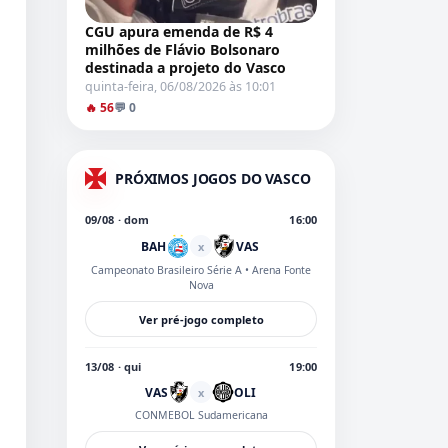
CGU apura emenda de R$ 4
milhões de Flávio Bolsonaro
destinada a projeto do Vasco
quinta-feira, 06/08/2026 às 10:01
🔥 56
💬 0
PRÓXIMOS JOGOS DO VASCO
09/08 · dom
16:00
BAH
VAS
x
Campeonato Brasileiro Série A
• Arena Fonte
Nova
Ver pré-jogo completo
13/08 · qui
19:00
VAS
OLI
x
CONMEBOL Sudamericana