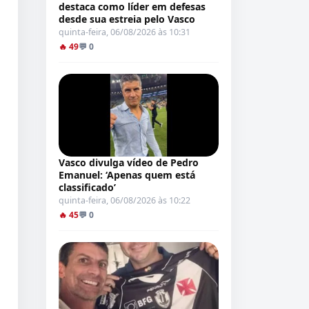
destaca como líder em defesas
desde sua estreia pelo Vasco
quinta-feira, 06/08/2026 às 10:31
🔥 49
💬 0
Vasco divulga vídeo de Pedro
Emanuel: ‘Apenas quem está
classificado’
quinta-feira, 06/08/2026 às 10:22
🔥 45
💬 0