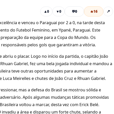
💬
0
🔥
16
↗
▲
0
▼
0
celência e venceu o Paraguai por 2 a 0, na tarde desta
imento do Futebol Feminino, em Ypané, Paraguai. Este
 preparação da equipe para a Copa do Mundo. Os
 responsáveis pelos gols que garantiram a vitória.
abriu o placar. Logo no início da partida, o capitão João
 Rhuan Gabriel, fez uma bela jogada individual e mandou a
sileira teve outras oportunidades para aumentar a
 Luca Meirelles e chutes de João Cruz e Rhuan Gabriel.
ssionar, mas a defesa do Brasil se mostrou sólida e
o adversário. Após algumas mudanças táticas promovidas
asileira voltou a marcar, desta vez com Erick Belé.
invadiu a área e disparou um forte chute, selando a