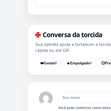
Conversa da torcida
Sua opinião ajuda a fortalecer a torci
rápida ou até GIF.
❤️
Gostei
0
🔥
Empolgado
0
🙂
Pre
Nome
Você pode comentar como visitan