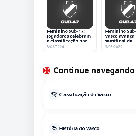
Feminino Sub-17:
Feminino Sub-
Jogadoras celebram
Vasco avança 
a classificação para
semifinal do
as semifinais do
Brasileiro apó
3/08/2026
3/08/2026
Brasileiro em vídeo
empate em 2 
emocionante
com o Ajap no
Nivaldo Perei
Continue navegando
🏆
Classificação do Vasco
📚
História do Vasco