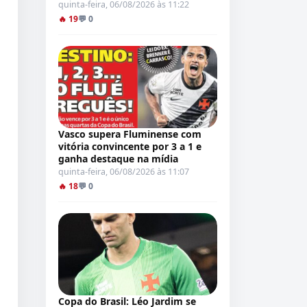
quinta-feira, 06/08/2026 às 11:22
🔥 19
💬 0
Vasco supera Fluminense com
vitória convincente por 3 a 1 e
ganha destaque na mídia
quinta-feira, 06/08/2026 às 11:07
🔥 18
💬 0
Copa do Brasil: Léo Jardim se