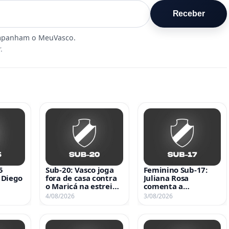
Receber
.
5
Sub-20: Vasco joga
Feminino Sub-17:
 Diego
fora de casa contra
Juliana Rosa
o Maricá na estreia
comenta a
tra o
da Taça Guanabara
classificação para a
4/08/2026
3/08/2026
neste sábado às 15h
semifinal do
Brasileiro