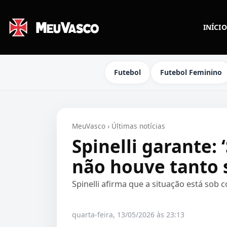
INÍCIO
Futebol
Futebol Feminino
MeuVasco
›
Últimas notícias
Spinelli garante: 
não houve tanto 
Spinelli afirma que a situação está sob 
quarta-feira, 13/05/2026 às 23:13