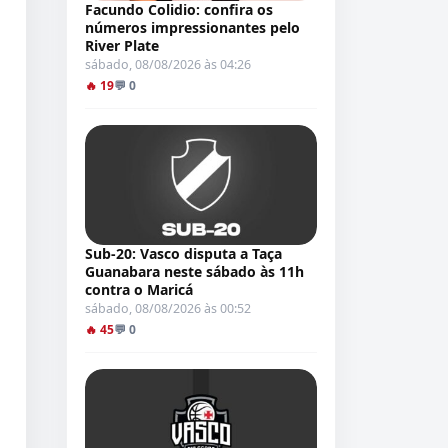
Facundo Colidio: confira os
números impressionantes pelo
River Plate
sábado, 08/08/2026 às 04:26
🔥 19
💬 0
Sub-20: Vasco disputa a Taça
Guanabara neste sábado às 11h
contra o Maricá
sábado, 08/08/2026 às 00:52
🔥 45
💬 0