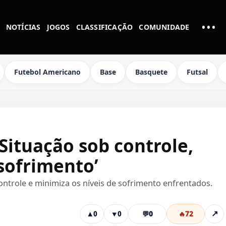
•••
NOTÍCIAS
JOGOS
CLASSIFICAÇÃO
COMUNIDADE
MAI
Futebol Americano
Base
Basquete
Futsal
‘Situação sob controle,
sofrimento’
controle e minimiza os níveis de sofrimento enfrentados.
💬
0
🔥
72
↗
▲
0
▼
0