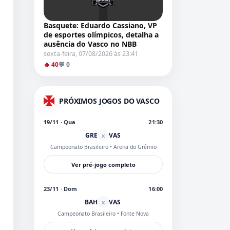
Basquete: Eduardo Cassiano, VP
de esportes olímpicos, detalha a
ausência do Vasco no NBB
sexta-feira, 07/08/2026 às 23:41
🔥 40
💬 0
PRÓXIMOS JOGOS DO VASCO
19/11 · Qua
21:30
GRE
VAS
x
Campeonato Brasileiro
• Arena do Grêmio
Ver pré-jogo completo
23/11 · Dom
16:00
BAH
VAS
x
Campeonato Brasileiro
• Fonte Nova