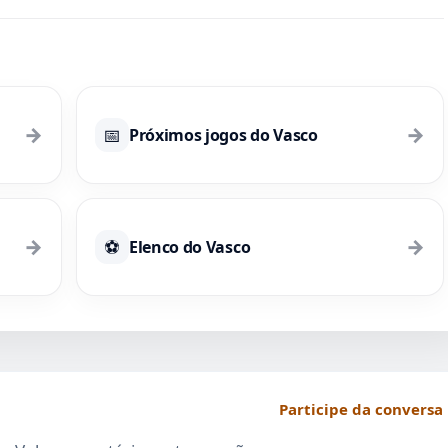
sábado às 15h
→
→
📅
Próximos jogos do Vasco
→
→
⚽
Elenco do Vasco
Participe da conversa