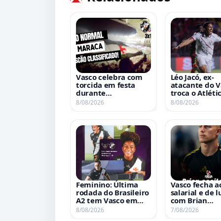
Vasco celebra com
Léo Jacó, ex-
torcida em festa
atacante do V
durante
troca o Atlét
classificação contra
pelo Santa Cla
8/08/2026
8/08/2026
o Fluminense;
Portugal
assista ao vídeo
Feminino: Última
Vasco fecha a
rodada do Brasileiro
salarial e de 
A2 tem Vasco em
com Brian
duelo fora de casa
Rodríguez e f
8/08/2026
7/08/2026
contra o UDA
negociação c