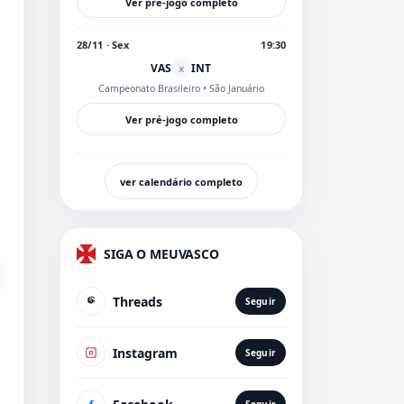
Ver pré-jogo completo
28/11 · Sex
19:30
VAS
INT
x
Campeonato Brasileiro
• São Januário
Ver pré-jogo completo
ver calendário completo
SIGA O MEUVASCO
Threads
Seguir
Instagram
Seguir