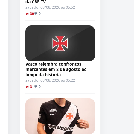
da CBF TV
sábado, 08/08/2026 às 05:52
🔥 30
💬 0
Vasco relembra confrontos
marcantes em 8 de agosto ao
longo da história
sábado, 08/08/2026 às 05:22
🔥 31
💬 0