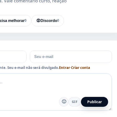
da. Vale comentário curto, reação
cisa melhorar
0
😡
Discordo
0
E-mail
te. Seu e-mail não será divulgado.
Entrar
·
Criar conta
🙂
Publicar
GIF