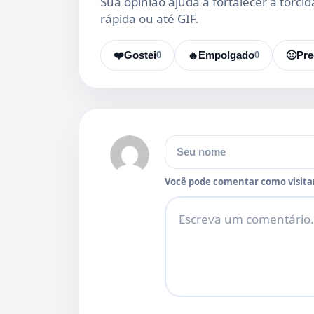
Sua opinião ajuda a fortalecer a torci
rápida ou até GIF.
❤️
Gostei
0
🔥
Empolgado
0
🙂
Pre
Nome
Você pode comentar como visitan
Comentário