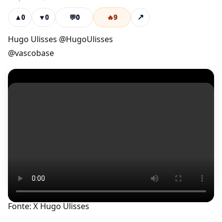
💬
0
🔥
9
↗
▲
0
▼
0
Hugo Ulisses @HugoUlisses
@vascobase
Fonte: X Hugo Ulisses