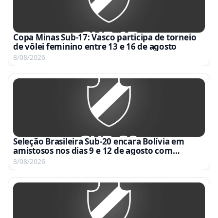
Copa Minas Sub-17: Vasco participa de torneio
de vôlei feminino entre 13 e 16 de agosto
8/08/2026
Seleção Brasileira Sub-20 encara Bolívia em
amistosos nos dias 9 e 12 de agosto com
transmissão da CBF TV
8/08/2026