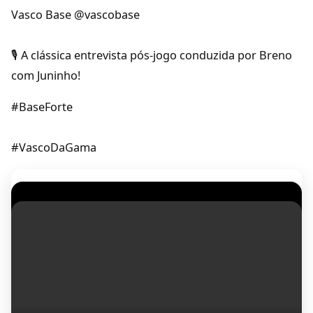
Vasco Base @vascobase
🎙️ A clássica entrevista pós-jogo conduzida por Breno
com Juninho!
#BaseForte
#VascoDaGama