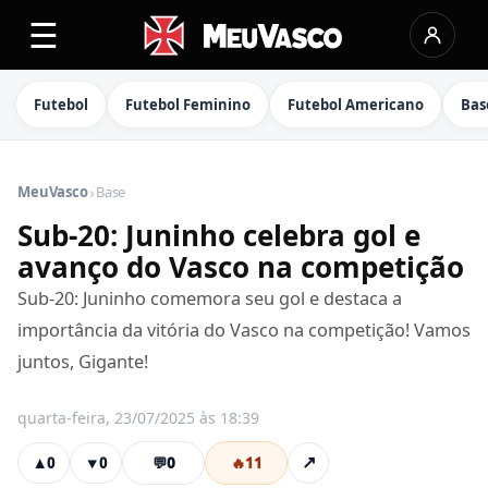
☰
Futebol
Futebol Feminino
Futebol Americano
Bas
›
MeuVasco
Base
Sub-20: Juninho celebra gol e
avanço do Vasco na competição
Sub-20: Juninho comemora seu gol e destaca a
importância da vitória do Vasco na competição! Vamos
juntos, Gigante! ️
quarta-feira, 23/07/2025 às 18:39
💬
0
🔥
11
↗
▲
0
▼
0