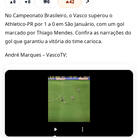
💬
0
🔥
42
↗
▲
0
▼
0
No Campeonato Brasileiro, o Vasco superou o
Athletico-PR por 1 a 0 em São Januário, com um gol
marcado por Thiago Mendes. Confira as narrações do
gol que garantiu a vitória do time carioca.
André Marques – VascoTV: