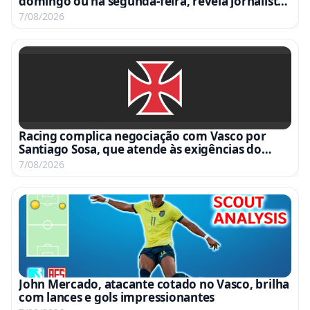
domingo ou na segunda-feira, revela jornalista
argentino
7/08/2026
Racing complica negociação com Vasco por
Santiago Sosa, que atende às exigências do
clube argentino
7/08/2026
John Mercado, atacante cotado no Vasco, brilha
com lances e gols impressionantes