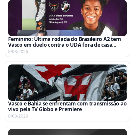
Feminino: Última rodada do Brasileiro A2 tem
Vasco em duelo contra o UDA fora de casa
neste sábado às 15h
8/08/2026
Vasco e Bahia se enfrentam com transmissão ao
vivo pela TV Globo e Premiere
8/08/2026