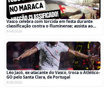
Vasco celebra com torcida em festa durante
classificação contra o Fluminense; assista ao
vídeo
8/08/2026
Léo Jacó, ex-atacante do Vasco, troca o Atlético-
GO pelo Santa Clara, de Portugal
8/08/2026