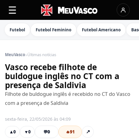
☰
Futebol
Futebol Feminino
Futebol Americano
Bas
›
MeuVasco
Últimas notícias
Vasco recebe filhote de
buldogue inglês no CT com a
presença de Saldivia
Filhote de buldogue inglês é recebido no CT do Vasco
com a presença de Saldivia
sexta-feira, 22/05/2026 às 04:09
💬
0
🔥
91
↗
▲
0
▼
0