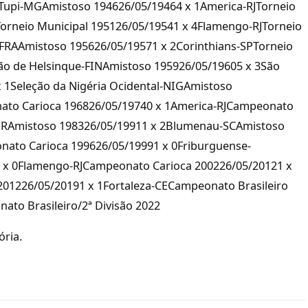
Tupi-MGAmistoso 194626/05/19464 x 1America-RJTorneio
Torneio Municipal 195126/05/19541 x 4Flamengo-RJTorneio
-FRAAmistoso 195626/05/19571 x 2Corinthians-SPTorneio
ção de Helsinque-FINAmistoso 195926/05/19605 x 3São
 1Seleção da Nigéria Ocidental-NIGAmistoso
ato Carioca 196826/05/19740 x 1America-RJCampeonato
a-PRAmistoso 198326/05/19911 x 2Blumenau-SCAmistoso
nato Carioca 199626/05/19991 x 0Friburguense-
 x 0Flamengo-RJCampeonato Carioca 200226/05/20121 x
01226/05/20191 x 1Fortaleza-CECampeonato Brasileiro
to Brasileiro/2ª Divisão 2022
ória.