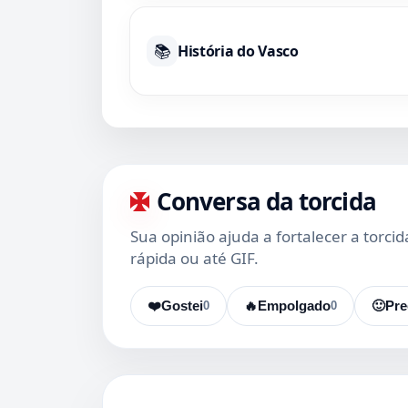
📚
História do Vasco
Conversa da torcida
Sua opinião ajuda a fortalecer a torci
rápida ou até GIF.
❤️
Gostei
0
🔥
Empolgado
0
🙂
Pre