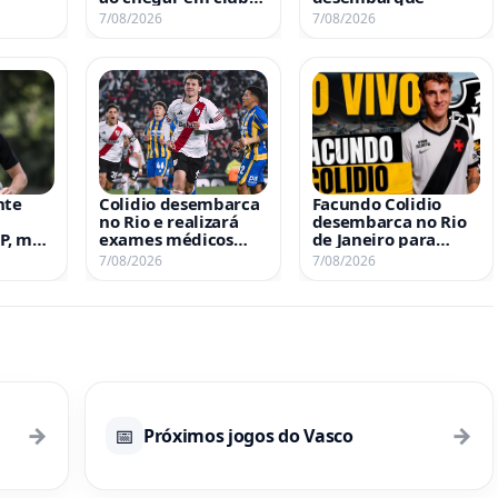
 no
de grande porte
7/08/2026
7/08/2026
nte
Colidio desembarca
Facundo Colidio
no Rio e realizará
desembarca no Rio
JP, mas
exames médicos
de Janeiro para
m
nesta sexta-feira
reforçar o time
7/08/2026
7/08/2026
ompra
→
→
📅
Próximos jogos do Vasco