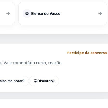
→
→
⚽
Elenco do Vasco
Participe da conversa
da. Vale comentário curto, reação
cisa melhorar
0
😡
Discordo
0