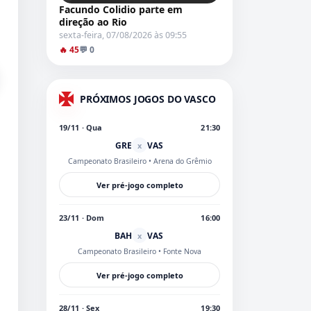
Facundo Colidio parte em
direção ao Rio
sexta-feira, 07/08/2026 às 09:55
🔥 45
💬 0
PRÓXIMOS JOGOS DO VASCO
19/11 · Qua
21:30
GRE
VAS
x
Campeonato Brasileiro
• Arena do Grêmio
Ver pré-jogo completo
23/11 · Dom
16:00
BAH
VAS
x
Campeonato Brasileiro
• Fonte Nova
Ver pré-jogo completo
28/11 · Sex
19:30