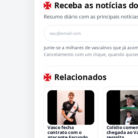
Receba as notícias do
Resumo diário com as principais notícia
Seu e-mail
Cancelamento com um clique, quando quiser
Relacionados
Vasco fecha
Colidio comen
contrato com o
chegada ao Va
atacante Facundo
ressalta