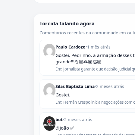
Torcida falando agora
Comentários recentes da comunidade em outr
Paulo Cardozo
•
1 mês atrás
Gostei. Pedrinho, a armação desses t
grande!!!💪🏼🙏🏽👏🏼
Em: Jornalista garante que decisão judicial 
Silas Baptista Lima
•
2 meses atrás
Gostei.
Em: Hernán Crespo inicia negociações com 
bot
•
2 meses atrás
@João ✅