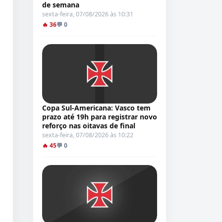
de semana
sexta-feira, 07/08/2026 às 10:31
🔥 36
💬 0
Copa Sul-Americana: Vasco tem
prazo até 19h para registrar novo
reforço nas oitavas de final
sexta-feira, 07/08/2026 às 10:22
🔥 45
💬 0