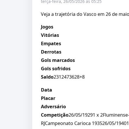
terça-feira, 26/05/2026 às 05:25
Veja a trajetória do Vasco em 26 de mai
Jogos
Vitórias
Empates
Derrotas
Gols marcados
Gols sofridos
Saldo
2312473628+8
Data
Placar
Adversário
Competição
26/05/19291 x 2Fluminense
RJCampeonato Carioca 193526/05/19401