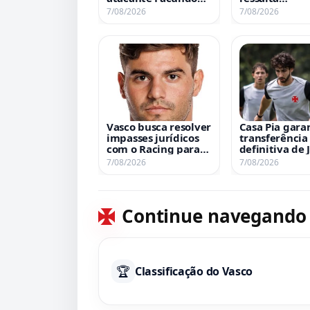
Colidio
versatilidade
7/08/2026
7/08/2026
ataque
Vasco busca resolver
Casa Pia gara
impasses jurídicos
transferência
com o Racing para
definitiva de 
oficializar
Vasco manté
7/08/2026
7/08/2026
contratação de Sosa
opção de rec
Continue navegando
🏆
Classificação do Vasco