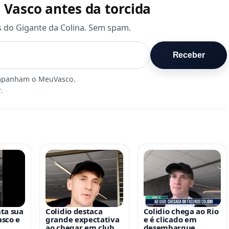
 Vasco antes da torcida
s do Gigante da Colina. Sem spam.
Receber
.
ta sua
Colidio destaca
Colidio chega ao Rio
sco e
grande expectativa
e é clicado em
ao chegar em clube
desembarque