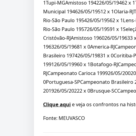
1Tupi-MGAmistoso 194226/05/19462 x 1
Municipal 194626/05/19512 x 1Olaria-RJ
Rio-São Paulo 195426/05/19562 x 1Lens
Rio-São Paulo 195726/05/19591 x 1Sele
Cristóvão-RJAmistoso 196026/05/19633 x
196326/05/19681 x 0America-RJCampeon
Brasileiro 197426/05/19831 x 0Coritib
199126/05/19960 x 1Botafogo-RJCampeo
RJCampeonato Carioca 199926/05/20020
0Portuguesa-SPCampeonato Brasileiro 2
201926/05/20222 x 0Brusque-SCCampeona
Clique aqui
e veja os confrontos na hist
Fonte: MEUVASCO