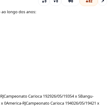
💬
0
🔥
82
↗
▲
0
▼
0
o ao longo dos anos:
-RJCampeonato Carioca 192926/05/19354 x 5Bangu-
 x 0America-RJCampeonato Carioca 194026/05/19421 x