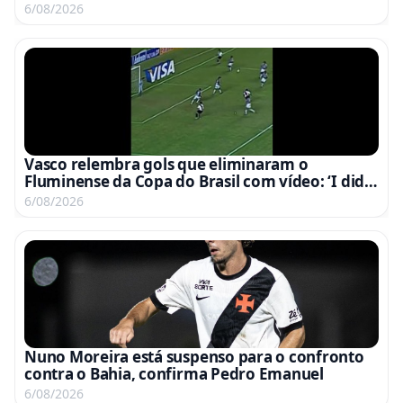
partida
6/08/2026
Vasco relembra gols que eliminaram o
Fluminense da Copa do Brasil com vídeo: ‘I did it
again’
6/08/2026
Nuno Moreira está suspenso para o confronto
contra o Bahia, confirma Pedro Emanuel
6/08/2026