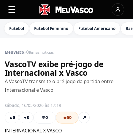
☰
Futebol
Futebol Feminino
Futebol Americano
Bas
›
MeuVasco
Últimas notícias
VascoTV exibe pré-jogo de
Internacional x Vasco
A VascoTV transmite o pré-jogo da partida entre
Internacional e Vasco
sábado, 16/05/2026 às 17:19
💬
0
🔥
50
↗
▲
0
▼
0
INTERNACIONAL X VASCO