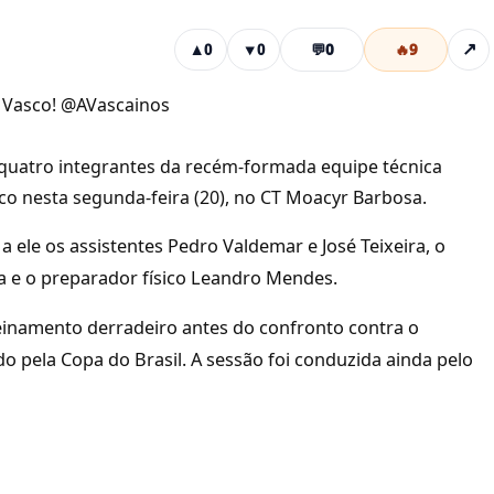
💬
0
🔥
9
↗
▲
0
▼
0
 Vasco! @AVascainos
 quatro integrantes da recém-formada equipe técnica
co nesta segunda-feira (20), no CT Moacyr Barbosa.
ele os assistentes Pedro Valdemar e José Teixeira, o
ira e o preparador físico Leandro Mendes.
namento derradeiro antes do confronto contra o
ido pela Copa do Brasil. A sessão foi conduzida ainda pelo