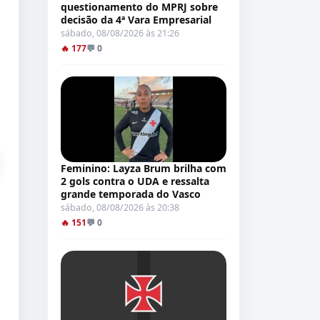
questionamento do MPRJ sobre
decisão da 4ª Vara Empresarial
sábado, 08/08/2026 às 21:26
🔥 177
💬 0
Feminino: Layza Brum brilha com
2 gols contra o UDA e ressalta
grande temporada do Vasco
sábado, 08/08/2026 às 20:38
🔥 151
💬 0