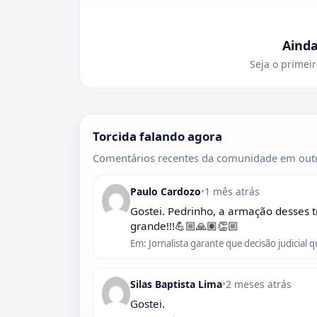
Aind
Seja o primeir
Torcida falando agora
Comentários recentes da comunidade em outr
Paulo Cardozo
•
1 mês atrás
Gostei. Pedrinho, a armação desses t
grande!!!💪🏼🙏🏽👏🏼
Em: Jornalista garante que decisão judicial 
Silas Baptista Lima
•
2 meses atrás
Gostei.