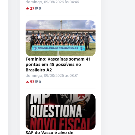
domingo, 09/08/2026 às 04:46
🔥 27
💬 0
Feminino: Vascaínas somam 41
pontos em 45 possíveis no
Brasileiro A2
domingo, 09/08/2026 às 03:31
🔥 53
💬 0
SAF do Vasco é alvo de