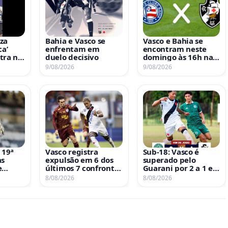
za
Bahia e Vasco se
Vasco e Bahia se
ca’
enfrentam em
encontram neste
tra no
duelo decisivo
domingo às 16h na
n
Fonte Nova com
9/08/2026
9/08/2026
 ao
transmissão da TV
Globo e Premiere
 19ª
Vasco registra
Sub-18: Vasco é
as
expulsão em 6 dos
superado pelo
e
últimos 7 confrontos
Guarani por 2 a 1 e
sileiro
contra o Bahia na
avança para a final
8/08/2026
8/08/2026
Fonte Nova
prata da Copa M2