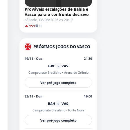
Prováveis escalações de Bahia e
Vasco para o confronto decisivo
sábado, 08/08/2026 às 20:17
🔥 151
💬 0
PRÓXIMOS JOGOS DO VASCO
19/11 · Qua
21:30
GRE
VAS
x
Campeonato Brasileiro
• Arena do Grêmio
Ver pré-jogo completo
23/11 · Dom
16:00
BAH
VAS
x
Campeonato Brasileiro
• Fonte Nova
Ver pré-jogo completo