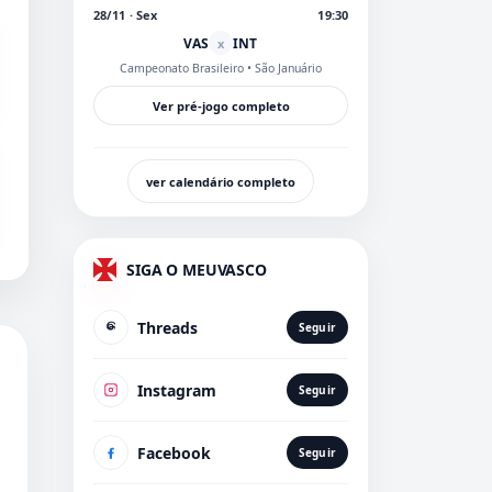
28/11 · Sex
19:30
VAS
INT
x
Campeonato Brasileiro
• São Januário
Ver pré-jogo completo
ver calendário completo
SIGA O MEUVASCO
Threads
Seguir
Instagram
Seguir
Facebook
Seguir