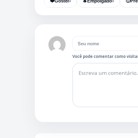
❤️
Gostei
0
🔥
Empolgado
0
🙂
Pre
Nome
Você pode comentar como visitan
Comentário