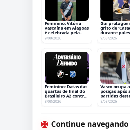
Feminino: Vitória
Gui protagoni
vascaína em Alagoas
grito de ‘Casa
é celebrada pela
durante pales
capitã Lidy; assista
Rio Innovatio
9/08/2026
9/08/2026
ao vídeo
Week; assista
vídeo
Feminino: Datas das
Vasco ocupa a
quartas de final do
posição após 
Brasileiro A2 contra
partidas dest
o Taubaté são
sábado no Bra
8/08/2026
8/08/2026
definidas para 15 e
22 de agosto
Continue navegando