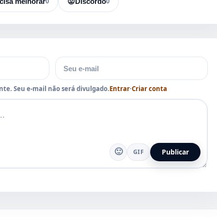
cisa melhorar
0
😡
Discordo
0
E-mail
te. Seu e-mail não será divulgado.
Entrar
·
Criar conta
🙂
Publicar
GIF