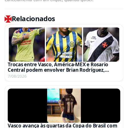
Relacionados
Trocas entre Vasco, América-MEX e Rosario
Central podem envolver Brian Rodríguez,
Campaz e Marino
7/08/2026
Vasco avança às quartas da Copa do Brasil com