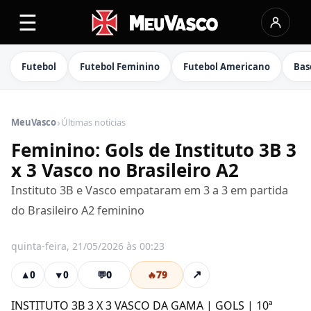
☰
Futebol
Futebol Feminino
Futebol Americano
Bas
›
MeuVasco
Últimas notícias
Feminino: Gols de Instituto 3B 3
x 3 Vasco no Brasileiro A2
Instituto 3B e Vasco empataram em 3 a 3 em partida
do Brasileiro A2 feminino
quinta-feira, 21/05/2026 às 00:23
💬
0
🔥
79
↗
▲
0
▼
0
INSTITUTO 3B 3 X 3 VASCO DA GAMA | GOLS | 10ª