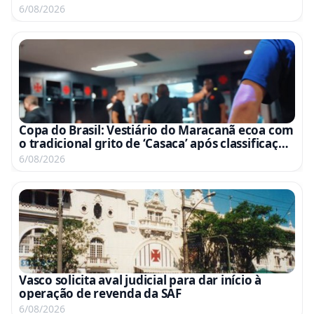
6/08/2026
Copa do Brasil: Vestiário do Maracanã ecoa com
o tradicional grito de ‘Casaca’ após classificação
às quartas; assista ao vídeo
6/08/2026
Vasco solicita aval judicial para dar início à
operação de revenda da SAF
6/08/2026