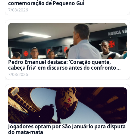
comemoração de Pequeno Gui
7/08/2026
Pedro Emanuel destaca: ‘Coração quente,
cabeça fria’ em discurso antes do confronto
com o Fluminense
7/08/2026
Jogadores optam por São Januário para disputa
do mata-mata