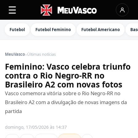
☰
Futebol
Futebol Feminino
Futebol Americano
Bas
›
MeuVasco
Últimas notícias
Feminino: Vasco celebra triunfo
contra o Rio Negro-RR no
Brasileiro A2 com novas fotos
Vasco comemora vitória sobre o Rio Negro-RR no
Brasileiro A2 com a divulgação de novas imagens da
partida
domingo, 17/05/2026 às 14:37