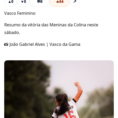
💬
0
🔥
64
↗
▲
0
▼
0
Vasco Feminino
Resumo da vitória das Meninas da Colina neste
sábado.
📸 João Gabriel Alves | Vasco da Gama