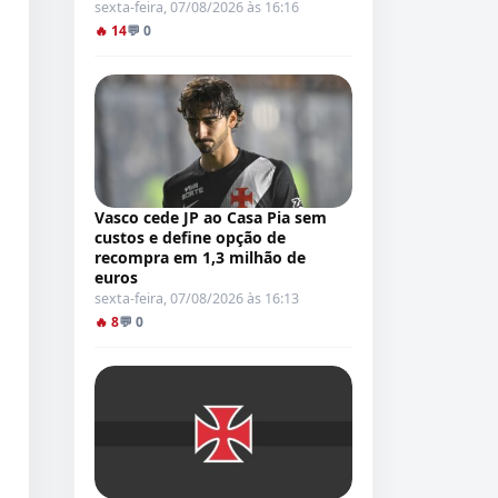
sexta-feira, 07/08/2026 às 16:16
🔥 14
💬 0
Vasco cede JP ao Casa Pia sem
custos e define opção de
recompra em 1,3 milhão de
euros
sexta-feira, 07/08/2026 às 16:13
🔥 8
💬 0