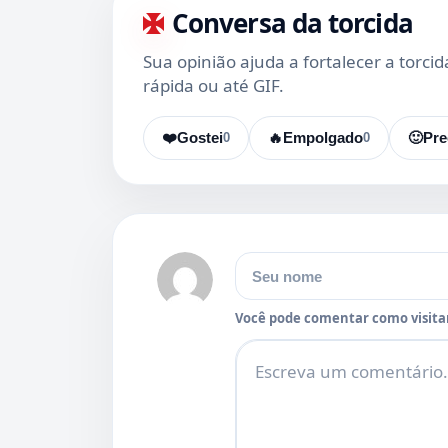
Conversa da torcida
Sua opinião ajuda a fortalecer a torci
rápida ou até GIF.
❤️
Gostei
0
🔥
Empolgado
0
🙂
Pre
Nome
Você pode comentar como visitan
Comentário