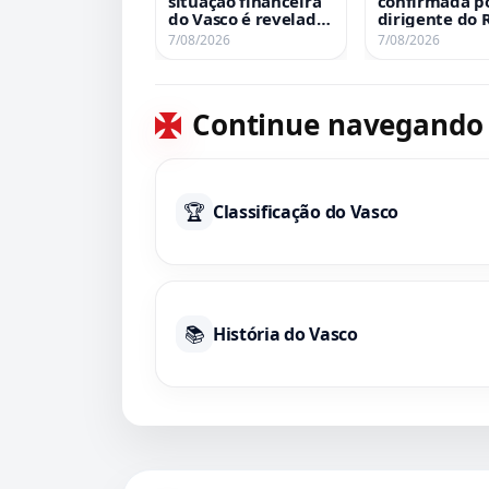
situação financeira
confirmada p
do Vasco é revelado
dirigente do 
pela Justiça
para se apres
7/08/2026
7/08/2026
ao Vasco
Continue navegando
🏆
Classificação do Vasco
📚
História do Vasco