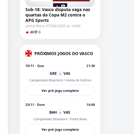
Sub-18: Vasco disputa vaga nas
quartas da Copa M2 contra o
APG Sports
sexta-feira, 07/08/2026 às 14:04
🔥 49
💬 0
PRÓXIMOS JOGOS DO VASCO
19/11 · Qua
21:30
GRE
VAS
x
Campeonato Brasileiro
• Arena do Grêmio
Ver pré-jogo completo
23/11 · Dom
16:00
BAH
VAS
x
Campeonato Brasileiro
• Fonte Nova
Ver pré-jogo completo