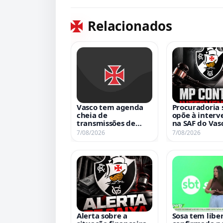
Relacionados
Vasco tem agenda
Procuradoria 
cheia de
opõe à interv
transmissões de
na SAF do Vas
jogos nesta sexta-
7/08/2026
7/08/2026
feira
Alerta sobre a
Sosa tem libe