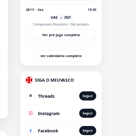
28/11 · Sex
19:30
VAS
INT
x
Campeonato Brasileiro
• São Januário
Ver pré-jogo completo
ver calendário completo
SIGA O MEUVASCO
Threads
Seguir
Instagram
Seguir
Facebook
Seguir