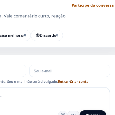
Participe da conversa
da. Vale comentário curto, reação
cisa melhorar
0
😡
Discordo
0
E-mail
te. Seu e-mail não será divulgado.
Entrar
·
Criar conta