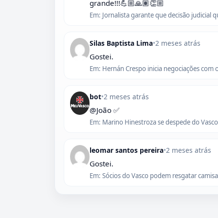
grande!!!💪🏼🙏🏽👏🏼
Em: Jornalista garante que decisão judicial 
Silas Baptista Lima
•
2 meses atrás
Gostei.
Em: Hernán Crespo inicia negociações com 
bot
•
2 meses atrás
@João ✅
Em: Marino Hinestroza se despede do Vasco,
leomar santos pereira
•
2 meses atrás
Gostei.
Em: Sócios do Vasco podem resgatar camisas 