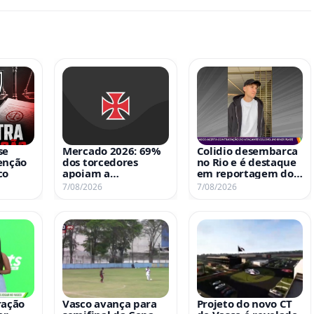
se
Mercado 2026: 69%
Colidio desembarca
enção
dos torcedores
no Rio e é destaque
co
apoiam a
em reportagem do
contratação de
Globo Esporte
7/08/2026
7/08/2026
Facundo Colidio
ração
Vasco avança para
Projeto do novo CT