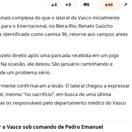
💬
0
🔥
66
↗
▲
0
▼
0
 mais complexa do que o lateral do Vasco inicialmente
 para o Internacional, no Beira-Rio, Renato Gaúcho
r, identificado como camisa 96, retorne aos campos antes
ozelo direito após uma pancada recebida em um jogo
Na ocasião, ele deixou São Januário caminhando e
a de um problema sério.
rmente confirmaram a lesão. O lateral chegou a expressar
al, mesmo “no sacrifício”, em busca de uma última
as os responsáveis pelo departamento médico do Vasco
r o Vasco sob comando de Pedro Emanuel