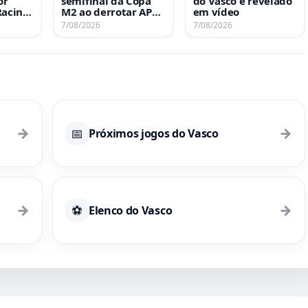
or
semifinal da Copa
do Vasco é revelado
Racing
M2 ao derrotar APG
em vídeo
entar
por 1 a 0 na
7/08/2026
7/08/2026
categoria Sub-18
→
→
📅
Próximos jogos do Vasco
→
→
⚽
Elenco do Vasco