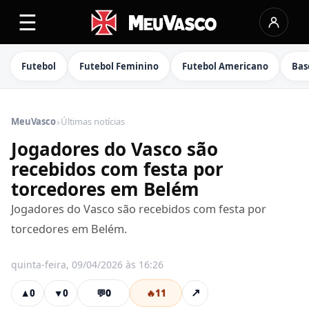
☰
Futebol
Futebol Feminino
Futebol Americano
Bas
›
MeuVasco
Últimas notícias
Jogadores do Vasco são
recebidos com festa por
torcedores em Belém
Jogadores do Vasco são recebidos com festa por
torcedores em Belém.
quinta-feira, 09/04/2026 às 16:26
💬
0
🔥
11
↗
▲
0
▼
0