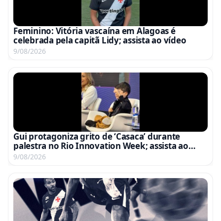
Feminino: Vitória vascaína em Alagoas é
celebrada pela capitã Lidy; assista ao vídeo
9/08/2026
Gui protagoniza grito de ‘Casaca’ durante
palestra no Rio Innovation Week; assista ao
vídeo
9/08/2026