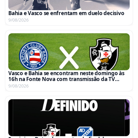
Bahia e Vasco se enfrentam em duelo decisivo
9/08/2026
Vasco e Bahia se encontram neste domingo às
16h na Fonte Nova com transmissão da TV
Globo e Premiere
9/08/2026