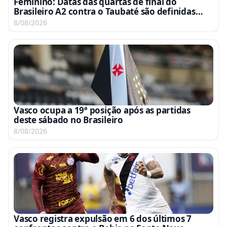
Feminino: Datas das quartas de final do
Brasileiro A2 contra o Taubaté são definidas
para 15 e 22 de agosto
8/08/2026
Vasco ocupa a 19ª posição após as partidas
deste sábado no Brasileiro
8/08/2026
Vasco registra expulsão em 6 dos últimos 7