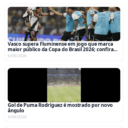
Vasco supera Fluminense em jogo que marca
maior público da Copa do Brasil 2026; confira
ranking
6/08/2026
Gol de Puma Rodríguez é mostrado por novo
ângulo
6/08/2026