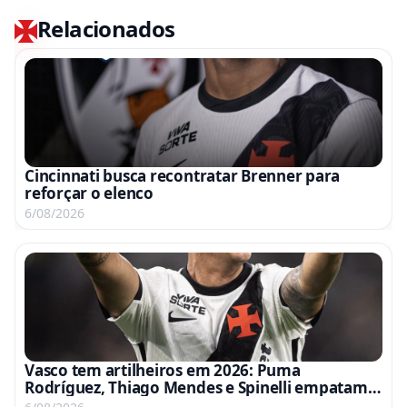
Relacionados
Cincinnati busca recontratar Brenner para
reforçar o elenco
6/08/2026
Vasco tem artilheiros em 2026: Puma
Rodríguez, Thiago Mendes e Spinelli empatam
na liderança de gols