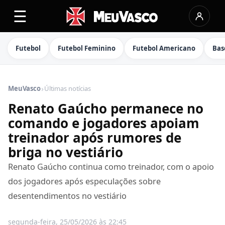
☰
Futebol
Futebol Feminino
Futebol Americano
Bas
›
MeuVasco
Últimas notícias
Renato Gaúcho permanece no
comando e jogadores apoiam
treinador após rumores de
briga no vestiário
Renato Gaúcho continua como treinador, com o apoio
dos jogadores após especulações sobre
desentendimentos no vestiário
segunda-feira, 25/05/2026 às 22:45