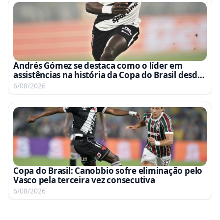
Andrés Gómez se destaca como o líder em
assistências na história da Copa do Brasil desde
sua estreia
6/08/2026
Copa do Brasil: Canobbio sofre eliminação pelo
Vasco pela terceira vez consecutiva
6/08/2026