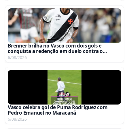
Brenner brilha no Vasco com dois gols e
conquista a redenção em duelo contra o
Fluminense
6/08/2026
Vasco celebra gol de Puma Rodríguez com
Pedro Emanuel no Maracanã
6/08/2026