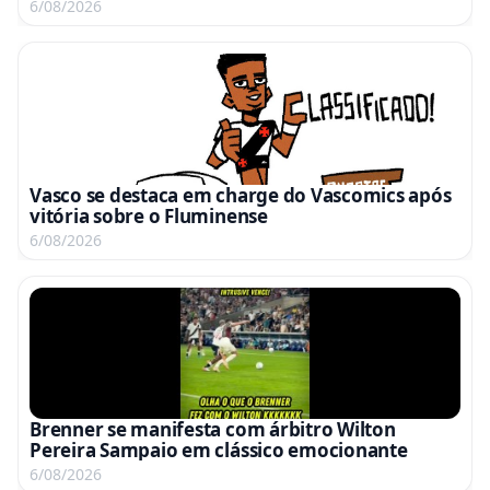
confira os clubes já garantidos
6/08/2026
Vasco se destaca em charge do Vascomics após
vitória sobre o Fluminense
6/08/2026
Brenner se manifesta com árbitro Wilton
Pereira Sampaio em clássico emocionante
6/08/2026