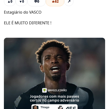
💬
0
🔥
62
↗
▲
0
▼
0
Estagiário do VASCO
ELE É MUITO DIFERENTE !