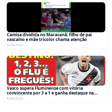
Camisa dividida no Maracanã: filho de pai
vascaíno e mãe tricolor chama atenção
6/08/2026
Vasco supera Fluminense com vitória
convincente por 3 a 1 e ganha destaque na
mídia
6/08/2026